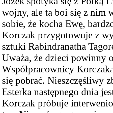
Józek spotyka się z Polką E
wojny, ale ta boi się z ni
sobie, że kocha Ewę, bardz
Korczak przygotowuje z w
sztuki Rabindranatha Tagor
Uważa, że dzieci powinny os
Współpracownicy Korczaka -
się pobrać. Nieszczęśliwy z
Esterka następnego dnia jes
Korczak próbuje interwenio