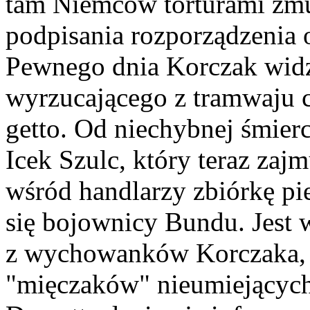
tam Niemców torturami zm
podpisania rozporządzenia o
Pewnego dnia Korczak widz
wyrzucającego z tramwaju c
getto. Od niechybnej śmier
Icek Szulc, który teraz zaj
wśród handlarzy zbiórkę pi
się bojownicy Bundu. Jest 
z wychowanków Korczaka, 
"mięczaków" nieumiejących