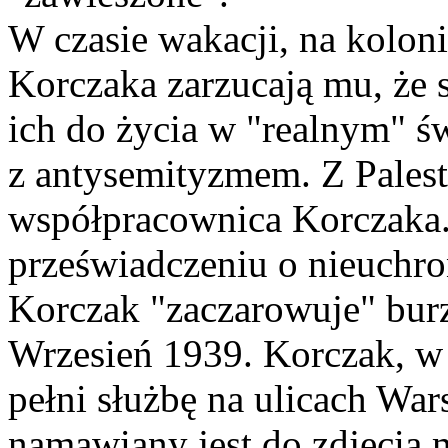
W czasie wakacji, na kolo
Korczaka zarzucają mu, że 
ich do życia w "realnym" św
z antysemityzmem. Z Palest
współpracownica Korczaka
przeświadczeniu o nieuchr
Korczak "zaczarowuje" burz
Wrzesień 1939. Korczak, w
pełni służbę na ulicach W
namawiany jest do zdjęcia 