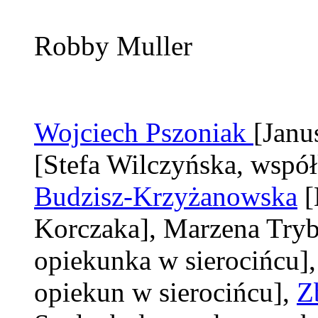
Robby Muller
Wojciech Pszoniak
[Janu
[Stefa Wilczyńska, współ
Budzisz-Krzyżanowska
[
Korczaka]
, Marzena Try
opiekunka w sierocińcu]
opiekun w sierocińcu]
,
Z