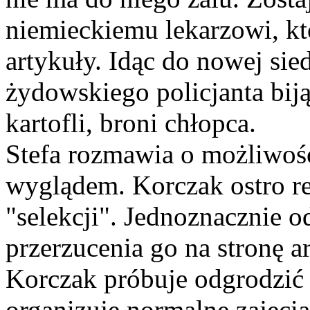
niemieckiemu lekarzowi, kt
artykuły. Idąc do nowej sie
żydowskiego policjanta biją
kartofli, broni chłopca.
Stefa rozmawia o możliwośc
wyglądem. Korczak ostro re
"selekcji". Jednoznacznie o
przerzucenia go na stronę a
Korczak próbuje odgrodzić 
organizuje normalne zajęcia,