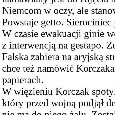
Niemcom w oczy, ale stan
Powstaje getto. Sierociniec 
W czasie ewakuacji ginie wó
z interwencją na gestapo. Z
Falska zabiera na aryjską s
chce też namówić Korczaka 
papierach.
W więzieniu Korczak spotyk
który przed wojną podjął de
nie ma do niego żalu. Zosta