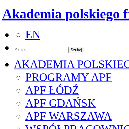
Akademia polskiego f
EN
AKADEMIA POLSKIE
PROGRAMY APF
APF ŁÓDŹ
APF GDAŃSK
APF WARSZAWA
WSPÓŁPRACOWNI