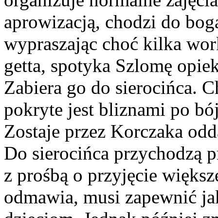
aprowizacją, chodzi do bo
wypraszając choć kilka wo
getta, spotyka Szlomę opie
Zabiera go do sierocińca. C
pokryte jest bliznami po bó
Zostaje przez Korczaka odd
Do sierocińca przychodzą p
z prośbą o przyjęcie większe
odmawia, musi zapewnić ja