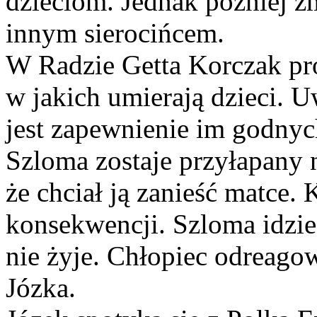
dzieciom. Jednak później zm
innym sierocińcem.
W Radzie Getta Korczak pr
w jakich umierają dzieci. 
jest zapewnienie im godny
Szloma zostaje przyłapany 
że chciał ją zanieść matce.
konsekwencji. Szloma idzie 
nie żyje. Chłopiec odreago
Józka.