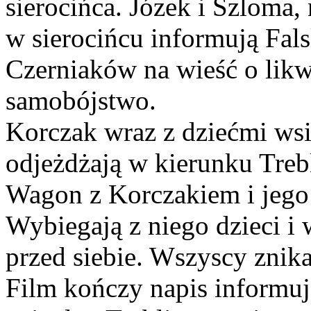
sierocińca. Józek i Szloma,
w sierocińcu informują Fal
Czerniaków na wieść o likw
samobójstwo.
Korczak wraz z dziećmi ws
odjeżdżają w kierunku Trebl
Wagon z Korczakiem i jego 
Wybiegają z niego dzieci i
przed siebie. Wszyscy znik
Film kończy napis informuj