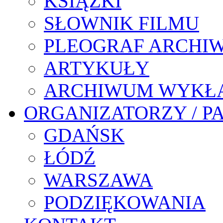
KSIĄŻKI
SŁOWNIK FILMU
PLEOGRAF ARCHI
ARTYKUŁY
ARCHIWUM WYKŁ
ORGANIZATORZY / P
GDAŃSK
ŁÓDŹ
WARSZAWA
PODZIĘKOWANIA