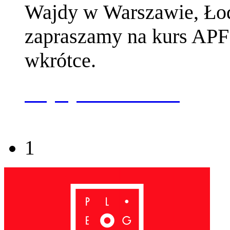
Wajdy w Warszawie, Łod
zapraszamy na kurs APF 
wkrótce.
więcej na ten temat
1