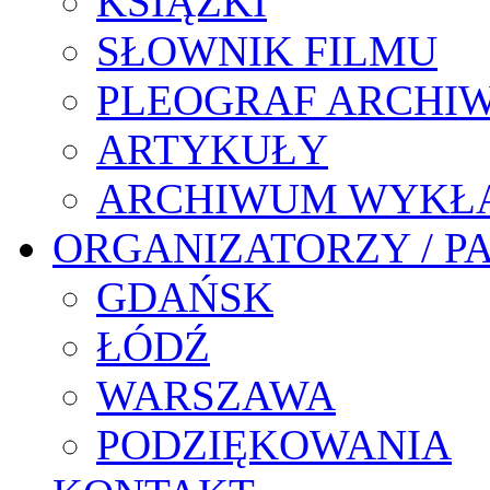
KSIĄŻKI
SŁOWNIK FILMU
PLEOGRAF ARCHI
ARTYKUŁY
ARCHIWUM WYKŁ
ORGANIZATORZY / P
GDAŃSK
ŁÓDŹ
WARSZAWA
PODZIĘKOWANIA