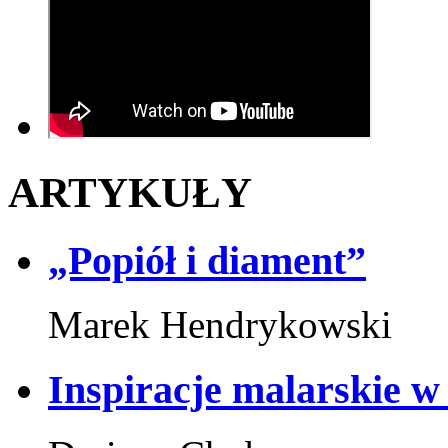
ARTYKUŁY
„Popiół i diament”
Marek Hendrykowski
Inspiracje malarskie 