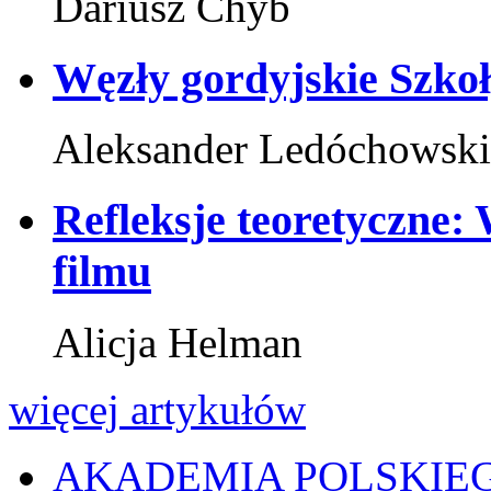
Dariusz Chyb
Węzły gordyjskie Szkoł
Aleksander Ledóchowski
Refleksje teoretyczne: 
filmu
Alicja Helman
więcej artykułów
AKADEMIA POLSKIE