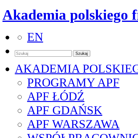
Akademia polskiego f
EN
AKADEMIA POLSKIE
PROGRAMY APF
APF ŁÓDŹ
APF GDAŃSK
APF WARSZAWA
WSPÓŁPRACOWNI