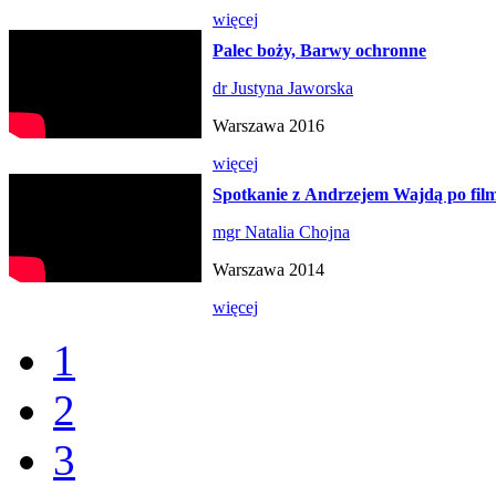
więcej
Palec boży, Barwy ochronne
dr Justyna Jaworska
Warszawa 2016
więcej
Spotkanie z Andrzejem Wajdą po f
mgr Natalia Chojna
Warszawa 2014
więcej
1
2
3