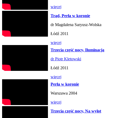
więcej
Trąd, Perła w koronie
dr Magdalena Saryusz-Wolska
Łódź 2011
więcej
Trzecia część nocy, Iluminacja
dr Piotr Kletowski
Łódź 2011
więcej
Perła w koronie
Warszawa 2004
więcej
Trzecia część nocy, Na wylot