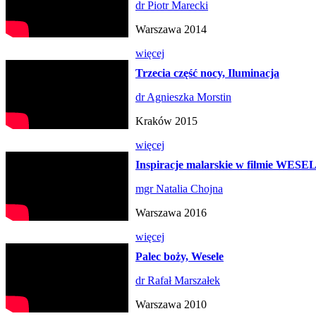
dr Piotr Marecki
Warszawa 2014
więcej
Trzecia część nocy, Iluminacja
dr Agnieszka Morstin
Kraków 2015
więcej
Inspiracje malarskie w filmie WESE
mgr Natalia Chojna
Warszawa 2016
więcej
Palec boży, Wesele
dr Rafał Marszałek
Warszawa 2010