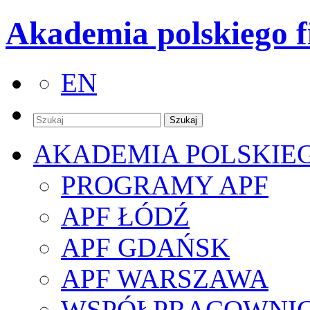
Akademia polskiego f
EN
AKADEMIA POLSKIE
PROGRAMY APF
APF ŁÓDŹ
APF GDAŃSK
APF WARSZAWA
WSPÓŁPRACOWNI