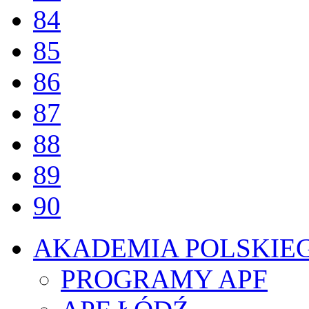
84
85
86
87
88
89
90
AKADEMIA POLSKIE
PROGRAMY APF