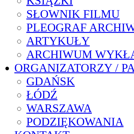
KSIĄŻKI
SŁOWNIK FILMU
PLEOGRAF ARCHI
ARTYKUŁY
ARCHIWUM WYKŁ
ORGANIZATORZY / P
GDAŃSK
ŁÓDŹ
WARSZAWA
PODZIĘKOWANIA