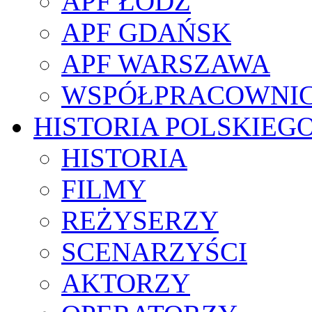
APF ŁÓDŹ
APF GDAŃSK
APF WARSZAWA
WSPÓŁPRACOWNI
HISTORIA POLSKIEG
HISTORIA
FILMY
REŻYSERZY
SCENARZYŚCI
AKTORZY