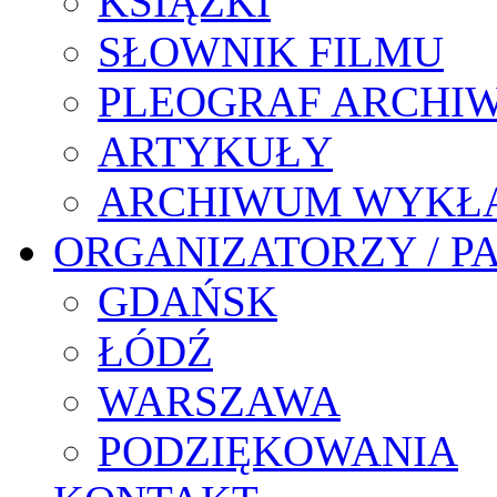
KSIĄŻKI
SŁOWNIK FILMU
PLEOGRAF ARCHI
ARTYKUŁY
ARCHIWUM WYKŁ
ORGANIZATORZY / P
GDAŃSK
ŁÓDŹ
WARSZAWA
PODZIĘKOWANIA