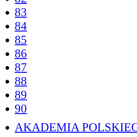
83
84
85
86
87
88
89
90
AKADEMIA POLSKIE