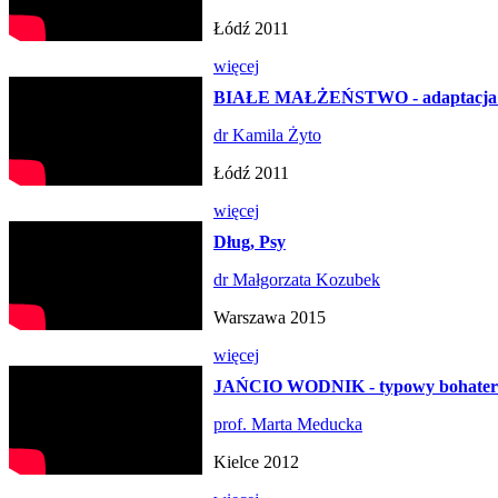
Łódź 2011
więcej
BIAŁE MAŁŻEŃSTWO - adaptacja d
dr Kamila Żyto
Łódź 2011
więcej
Dług, Psy
dr Małgorzata Kozubek
Warszawa 2015
więcej
JAŃCIO WODNIK - typowy bohater f
prof. Marta Meducka
Kielce 2012