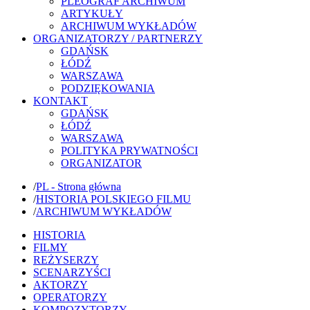
PLEOGRAF ARCHIWUM
ARTYKUŁY
ARCHIWUM WYKŁADÓW
ORGANIZATORZY / PARTNERZY
GDAŃSK
ŁÓDŹ
WARSZAWA
PODZIĘKOWANIA
KONTAKT
GDAŃSK
ŁÓDŹ
WARSZAWA
POLITYKA PRYWATNOŚCI
ORGANIZATOR
/
PL - Strona główna
/
HISTORIA POLSKIEGO FILMU
/
ARCHIWUM WYKŁADÓW
HISTORIA
FILMY
REŻYSERZY
SCENARZYŚCI
AKTORZY
OPERATORZY
KOMPOZYTORZY