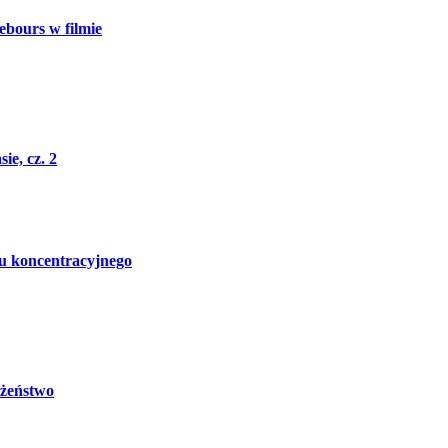
urs w filmie
e, cz. 2
koncentracyjnego
łżeństwo