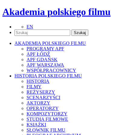
Akademia polskiego filmu
EN
AKADEMIA POLSKIEGO FILMU
PROGRAMY APF
APF ŁÓDŹ
APF GDAŃSK
APF WARSZAWA
WSPÓŁPRACOWNICY
HISTORIA POLSKIEGO FILMU
HISTORIA
FILMY
REŻYSERZY
SCENARZYŚCI
AKTORZY
OPERATORZY
KOMPOZYTORZY
STUDIA FILMOWE
KSIĄŻKI
SŁOWNIK FILMU