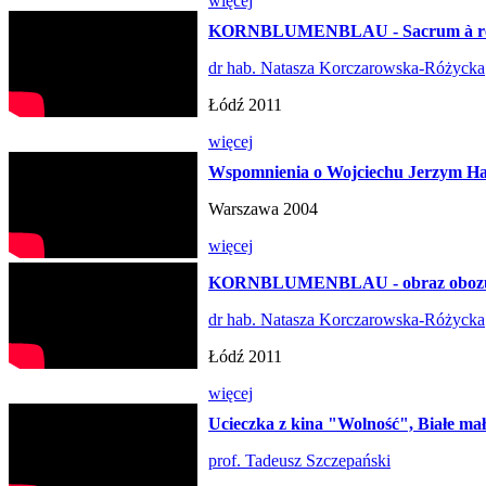
więcej
KORNBLUMENBLAU - Sacrum à rebo
dr hab. Natasza Korczarowska-Różycka
Łódź 2011
więcej
Wspomnienia o Wojciechu Jerzym Hasi
Warszawa 2004
więcej
KORNBLUMENBLAU - obraz obozu 
dr hab. Natasza Korczarowska-Różycka
Łódź 2011
więcej
Ucieczka z kina "Wolność", Białe ma
prof. Tadeusz Szczepański