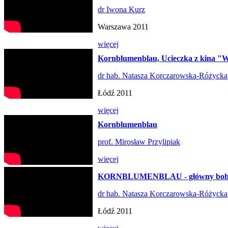
dr Iwona Kurz
Warszawa 2011
więcej
Kornblumenblau, Ucieczka z kina "
dr hab. Natasza Korczarowska-Różycka
Łódź 2011
więcej
Kornblumenblau
prof. Mirosław Przylipiak
więcej
KORNBLUMENBLAU - główny boh
dr hab. Natasza Korczarowska-Różycka
Łódź 2011