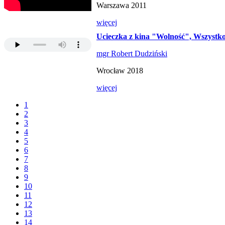
Warszawa 2011
więcej
Ucieczka z kina "Wolność", Wszystko
mgr Robert Dudziński
Wrocław 2018
więcej
1
2
3
4
5
6
7
8
9
10
11
12
13
14