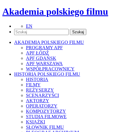
Akademia polskiego filmu
EN
AKADEMIA POLSKIEGO FILMU
PROGRAMY APF
APF ŁÓDŹ
APF GDAŃSK
APF WARSZAWA
WSPÓŁPRACOWNICY
HISTORIA POLSKIEGO FILMU
HISTORIA
FILMY
REŻYSERZY
SCENARZYŚCI
AKTORZY
OPERATORZY
KOMPOZYTORZY
STUDIA FILMOWE
KSIĄŻKI
SŁOWNIK FILMU