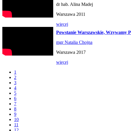
dr hab. Alina Madej
Warszawa 2011
więcej
Powstanie Warszawskie, Wzywamy Pa
mgr Natalia Chojna
Warszawa 2017
więcej
1
2
3
4
5
6
7
8
9
10
11
12