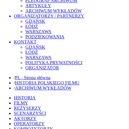
PLEOGRAF ARCHIWUM
ARTYKUŁY
ARCHIWUM WYKŁADÓW
ORGANIZATORZY / PARTNERZY
GDAŃSK
ŁÓDŹ
WARSZAWA
PODZIĘKOWANIA
KONTAKT
GDAŃSK
ŁÓDŹ
WARSZAWA
POLITYKA PRYWATNOŚCI
ORGANIZATOR
/
PL - Strona główna
/
HISTORIA POLSKIEGO FILMU
/
ARCHIWUM WYKŁADÓW
HISTORIA
FILMY
REŻYSERZY
SCENARZYŚCI
AKTORZY
OPERATORZY
KOMPOZYTORZY