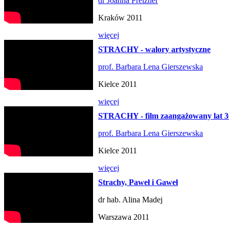
dr Joanna Preizner
Kraków 2011
więcej
STRACHY - walory artystyczne
prof. Barbara Lena Gierszewska
Kielce 2011
więcej
STRACHY - film zaangażowany lat 3
prof. Barbara Lena Gierszewska
Kielce 2011
więcej
Strachy, Paweł i Gaweł
dr hab. Alina Madej
Warszawa 2011