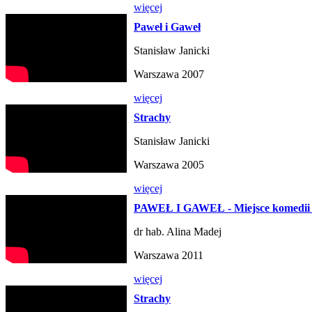
więcej
Paweł i Gaweł
Stanisław Janicki
Warszawa 2007
więcej
Strachy
Stanisław Janicki
Warszawa 2005
więcej
PAWEŁ I GAWEŁ - Miejsce komedii w 
dr hab. Alina Madej
Warszawa 2011
więcej
Strachy