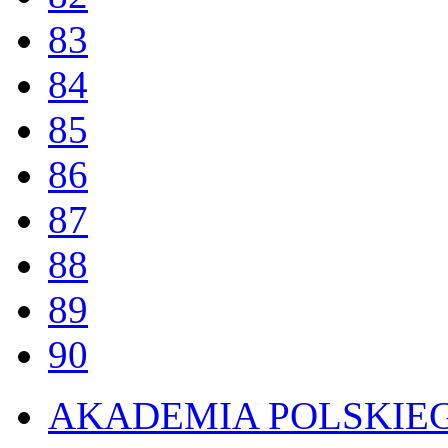
83
84
85
86
87
88
89
90
AKADEMIA POLSKIE