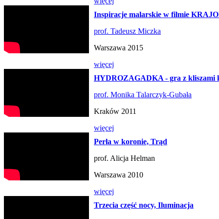
więcej
Inspiracje malarskie w filmie K
prof. Tadeusz Miczka
Warszawa 2015
więcej
HYDROZAGADKA - gra z kliszami ku
prof. Monika Talarczyk-Gubała
Kraków 2011
więcej
Perła w koronie, Trąd
prof. Alicja Helman
Warszawa 2010
więcej
Trzecia część nocy, Iluminacja