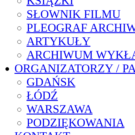
KSIĄŻKI
SŁOWNIK FILMU
PLEOGRAF ARCHI
ARTYKUŁY
ARCHIWUM WYKŁ
ORGANIZATORZY / P
GDAŃSK
ŁÓDŹ
WARSZAWA
PODZIĘKOWANIA