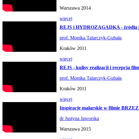
Warszawa 2014
więcej
REJS i HYDROZAGADKA - źródła 
prof. Monika Talarczyk-Gubała
Kraków 2011
więcej
REJS - kulisy realizacji i recepcja fil
prof. Monika Talarczyk-Gubała
Kraków 2011
więcej
Inspiracje malarskie w filmie BRZE
dr Justyna Jaworska
Warszawa 2015