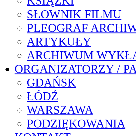
KSIĄŻKI
SŁOWNIK FILMU
PLEOGRAF ARCHI
ARTYKUŁY
ARCHIWUM WYKŁ
ORGANIZATORZY / P
GDAŃSK
ŁÓDŹ
WARSZAWA
PODZIĘKOWANIA