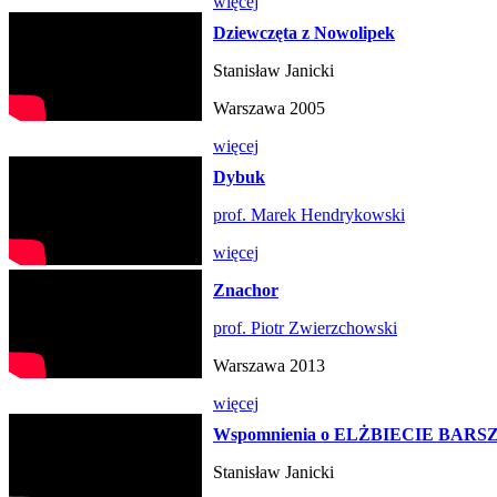
więcej
Dziewczęta z Nowolipek
Stanisław Janicki
Warszawa 2005
więcej
Dybuk
prof. Marek Hendrykowski
więcej
Znachor
prof. Piotr Zwierzchowski
Warszawa 2013
więcej
Wspomnienia o ELŻBIECIE BAR
Stanisław Janicki