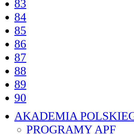
83
84
85
86
87
88
89
90
AKADEMIA POLSKIE
PROGRAMY APF