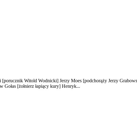
i
[porucznik Witold Wodnicki]
Jerzy Moes
[podchorąży Jerzy Grabows
aw Gołas
[żołnierz łapiący kury]
Henryk...