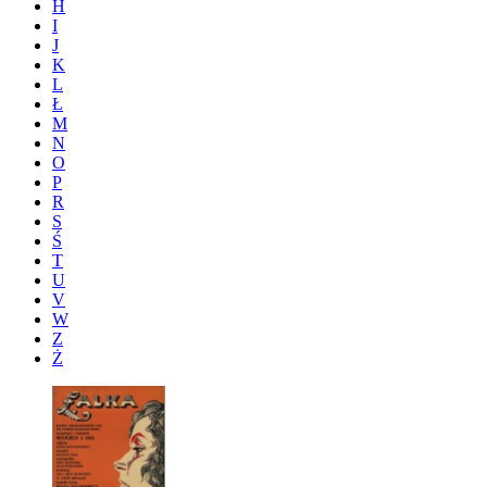
H
I
J
K
L
Ł
M
N
O
P
R
S
Ś
T
U
V
W
Z
Ż