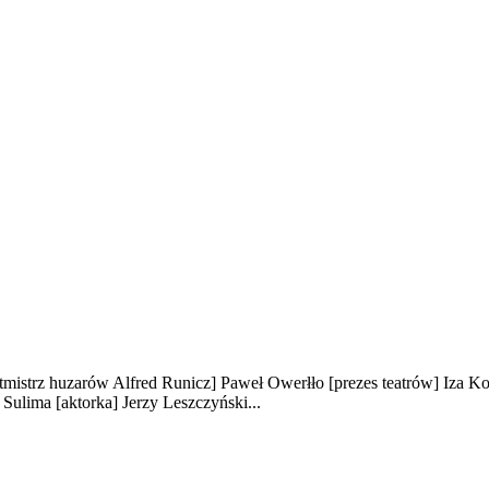
otmistrz huzarów Alfred Runicz]
Paweł Owerłło
[prezes teatrów]
Iza K
 Sulima
[aktorka]
Jerzy Leszczyński...