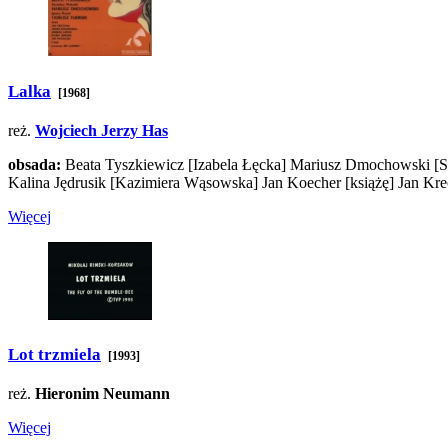
Lalka
[1968]
reż.
Wojciech Jerzy Has
obsada:
Beata Tyszkiewicz
[Izabela Łęcka]
Mariusz Dmochowski
[S
Kalina Jędrusik
[Kazimiera Wąsowska]
Jan Koecher
[książę]
Jan Kr
Więcej
Lot trzmiela
[1993]
reż.
Hieronim Neumann
Więcej