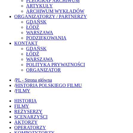
PLEOGRAF ARCHIWUM
ARTYKUŁY
ARCHIWUM WYKŁADÓW
ORGANIZATORZY / PARTNERZY
GDAŃSK
ŁÓDŹ
WARSZAWA
PODZIĘKOWANIA
KONTAKT
GDAŃSK
ŁÓDŹ
WARSZAWA
POLITYKA PRYWATNOŚCI
ORGANIZATOR
/
PL - Strona główna
/
HISTORIA POLSKIEGO FILMU
/
FILMY
HISTORIA
FILMY
REŻYSERZY
SCENARZYŚCI
AKTORZY
OPERATORZY
KOMPOZYTORZY