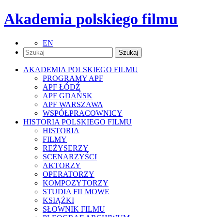
Akademia polskiego filmu
EN
AKADEMIA POLSKIEGO FILMU
PROGRAMY APF
APF ŁÓDŹ
APF GDAŃSK
APF WARSZAWA
WSPÓŁPRACOWNICY
HISTORIA POLSKIEGO FILMU
HISTORIA
FILMY
REŻYSERZY
SCENARZYŚCI
AKTORZY
OPERATORZY
KOMPOZYTORZY
STUDIA FILMOWE
KSIĄŻKI
SŁOWNIK FILMU