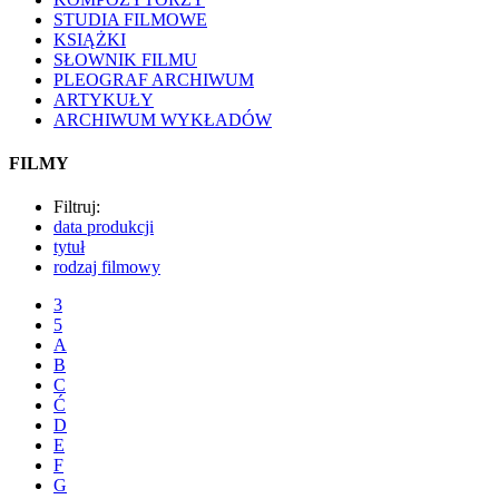
STUDIA FILMOWE
KSIĄŻKI
SŁOWNIK FILMU
PLEOGRAF ARCHIWUM
ARTYKUŁY
ARCHIWUM WYKŁADÓW
FILMY
Filtruj:
data produkcji
tytuł
rodzaj filmowy
3
5
A
B
C
Ć
D
E
F
G