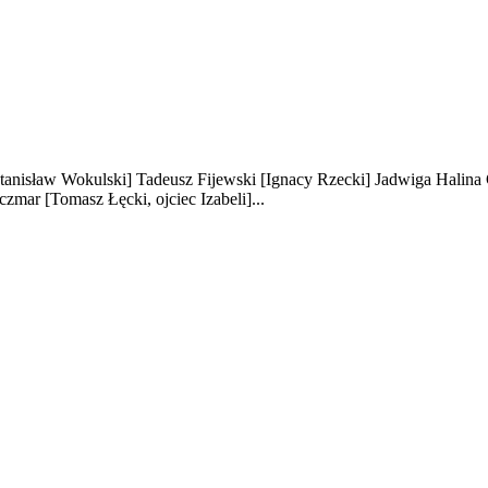
tanisław Wokulski]
Tadeusz Fijewski
[Ignacy Rzecki]
Jadwiga Halina
eczmar
[Tomasz Łęcki, ojciec Izabeli]
...