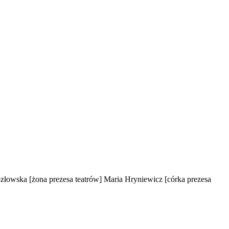
ozłowska
[żona prezesa teatrów]
Maria Hryniewicz
[córka prezesa