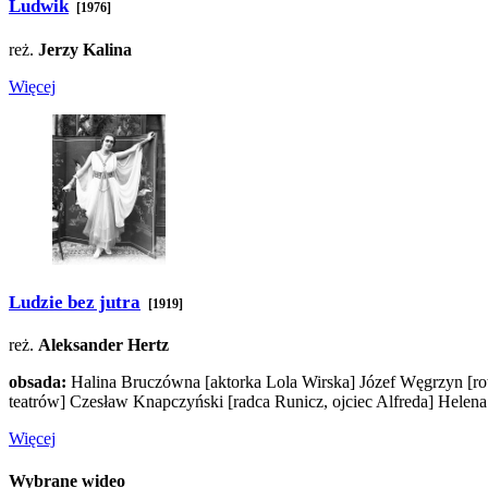
Ludwik
[1976]
reż.
Jerzy Kalina
Więcej
Ludzie bez jutra
[1919]
reż.
Aleksander Hertz
obsada:
Halina Bruczówna
[aktorka Lola Wirska]
Józef Węgrzyn
[r
teatrów]
Czesław Knapczyński
[radca Runicz, ojciec Alfreda]
Helena
Więcej
Wybrane wideo