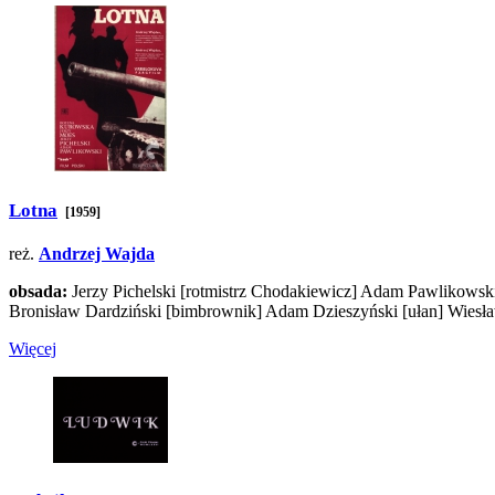
Lotna
[1959]
reż.
Andrzej Wajda
obsada:
Jerzy Pichelski
[rotmistrz Chodakiewicz]
Adam Pawlikowsk
Bronisław Dardziński
[bimbrownik]
Adam Dzieszyński
[ułan]
Wiesł
Więcej