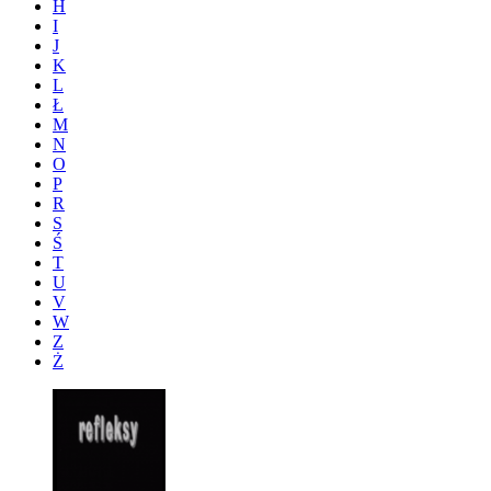
H
I
J
K
L
Ł
M
N
O
P
R
S
Ś
T
U
V
W
Z
Ż