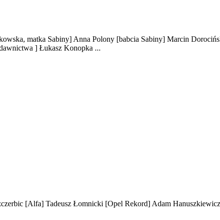
nkowska, matka Sabiny]
Anna Polony
[babcia Sabiny]
Marcin Dorociń
ydawnictwa ]
Łukasz Konopka
...
czerbic
[Alfa]
Tadeusz Łomnicki
[Opel Rekord]
Adam Hanuszkiewic