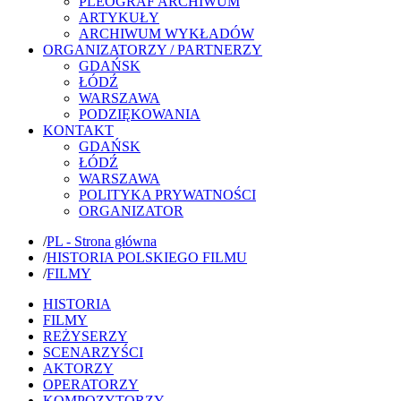
PLEOGRAF ARCHIWUM
ARTYKUŁY
ARCHIWUM WYKŁADÓW
ORGANIZATORZY / PARTNERZY
GDAŃSK
ŁÓDŹ
WARSZAWA
PODZIĘKOWANIA
KONTAKT
GDAŃSK
ŁÓDŹ
WARSZAWA
POLITYKA PRYWATNOŚCI
ORGANIZATOR
/
PL - Strona główna
/
HISTORIA POLSKIEGO FILMU
/
FILMY
HISTORIA
FILMY
REŻYSERZY
SCENARZYŚCI
AKTORZY
OPERATORZY
KOMPOZYTORZY