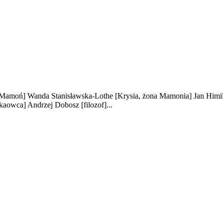
r Mamoń]
Wanda Stanisławska-Lothe
[Krysia, żona Mamonia]
Jan Himi
a kaowca]
Andrzej Dobosz
[filozof]
...