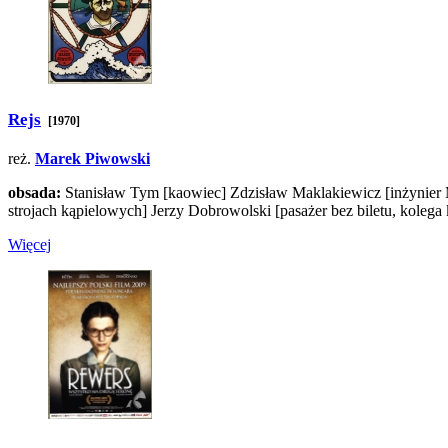
Rejs
[1970]
reż.
Marek Piwowski
obsada:
Stanisław Tym
[kaowiec]
Zdzisław Maklakiewicz
[inżynie
strojach kąpielowych]
Jerzy Dobrowolski
[pasażer bez biletu, koleg
Więcej