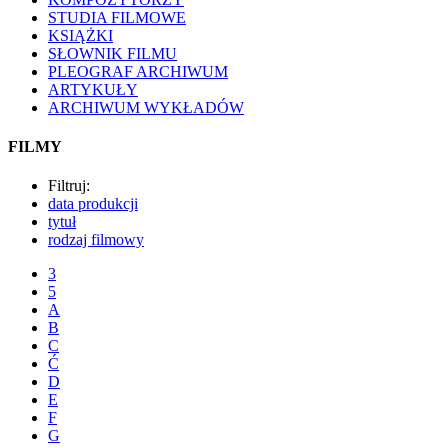
STUDIA FILMOWE
KSIĄŻKI
SŁOWNIK FILMU
PLEOGRAF ARCHIWUM
ARTYKUŁY
ARCHIWUM WYKŁADÓW
FILMY
Filtruj:
data produkcji
tytuł
rodzaj filmowy
3
5
A
B
C
Ć
D
E
F
G