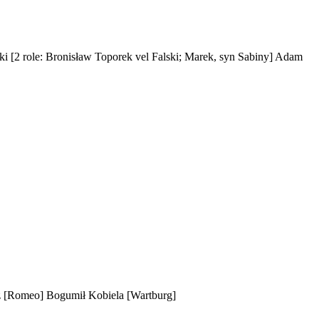
ski
[2 role: Bronisław Toporek vel Falski; Marek, syn Sabiny]
Adam
z
[Romeo]
Bogumił Kobiela
[Wartburg]