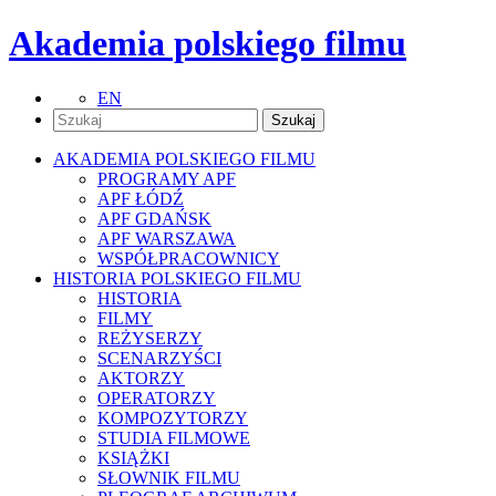
Akademia polskiego filmu
EN
AKADEMIA POLSKIEGO FILMU
PROGRAMY APF
APF ŁÓDŹ
APF GDAŃSK
APF WARSZAWA
WSPÓŁPRACOWNICY
HISTORIA POLSKIEGO FILMU
HISTORIA
FILMY
REŻYSERZY
SCENARZYŚCI
AKTORZY
OPERATORZY
KOMPOZYTORZY
STUDIA FILMOWE
KSIĄŻKI
SŁOWNIK FILMU