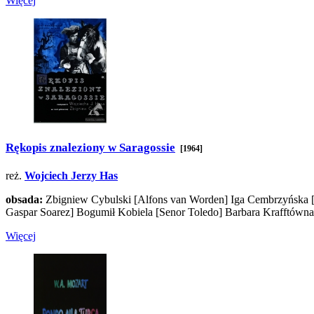
Więcej
Rękopis znaleziony w Saragossie
[1964]
reż.
Wojciech Jerzy Has
obsada:
Zbigniew Cybulski
[Alfons van Worden]
Iga Cembrzyńska
Gaspar Soarez]
Bogumił Kobiela
[Senor Toledo]
Barbara Krafftówn
Więcej