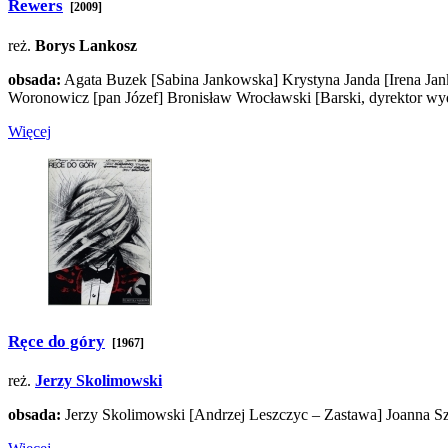
Rewers
[2009]
reż.
Borys Lankosz
obsada:
Agata Buzek
[Sabina Jankowska]
Krystyna Janda
[Irena Ja
Woronowicz
[pan Józef]
Bronisław Wrocławski
[Barski, dyrektor w
Więcej
Ręce do góry
[1967]
reż.
Jerzy Skolimowski
obsada:
Jerzy Skolimowski
[Andrzej Leszczyc – Zastawa]
Joanna Sz