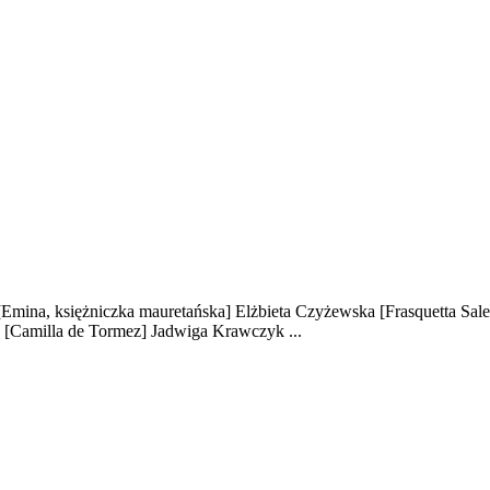
[Emina, księżniczka mauretańska]
Elżbieta Czyżewska
[Frasquetta Sale
a
[Camilla de Tormez]
Jadwiga Krawczyk
...