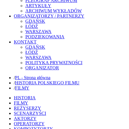
PLEOGRAF ARCHIWUM
ARTYKUŁY
ARCHIWUM WYKŁADÓW
ORGANIZATORZY / PARTNERZY
GDAŃSK
ŁÓDŹ
WARSZAWA
PODZIĘKOWANIA
KONTAKT
GDAŃSK
ŁÓDŹ
WARSZAWA
POLITYKA PRYWATNOŚCI
ORGANIZATOR
/
PL - Strona główna
/
HISTORIA POLSKIEGO FILMU
/
FILMY
HISTORIA
FILMY
REŻYSERZY
SCENARZYŚCI
AKTORZY
OPERATORZY
KOMPOZYTORZY