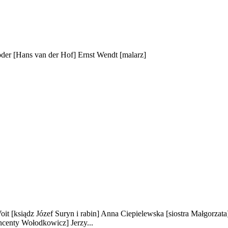
oder
[Hans van der Hof]
Ernst Wendt
[malarz]
oit
[ksiądz Józef Suryn i rabin]
Anna Ciepielewska
[siostra Małgorzata
ncenty Wołodkowicz]
Jerzy...