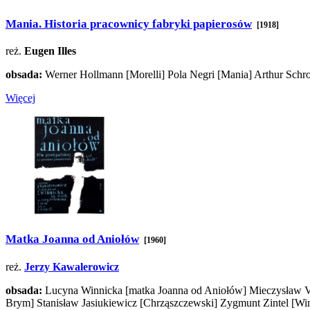
Mania. Historia pracownicy fabryki papierosów
[1918]
reż.
Eugen Illes
obsada:
Werner Hollmann
[Morelli]
Pola Negri
[Mania]
Arthur Schr
Więcej
Matka Joanna od Aniołów
[1960]
reż.
Jerzy Kawalerowicz
obsada:
Lucyna Winnicka
[matka Joanna od Aniołów]
Mieczysław V
Brym]
Stanisław Jasiukiewicz
[Chrząszczewski]
Zygmunt Zintel
[Wi