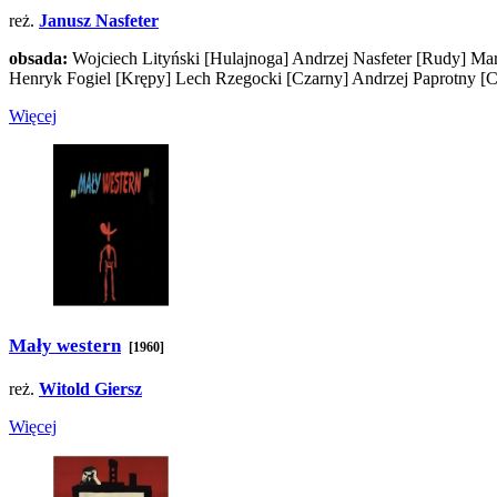
reż.
Janusz Nasfeter
obsada:
Wojciech Lityński
[Hulajnoga]
Andrzej Nasfeter
[Rudy]
Mar
Henryk Fogiel
[Krępy]
Lech Rzegocki
[Czarny]
Andrzej Paprotny
[C
Więcej
Mały western
[1960]
reż.
Witold Giersz
Więcej