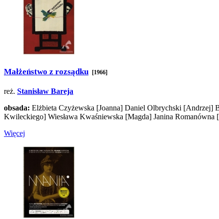
Małżeństwo z rozsądku
[1966]
reż.
Stanisław Bareja
obsada:
Elżbieta Czyżewska
[Joanna]
Daniel Olbrychski
[Andrzej]
B
Kwileckiego]
Wiesława Kwaśniewska
[Magda]
Janina Romanówna
Więcej