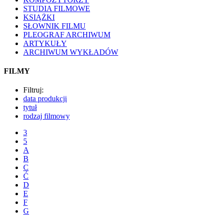
STUDIA FILMOWE
KSIĄŻKI
SŁOWNIK FILMU
PLEOGRAF ARCHIWUM
ARTYKUŁY
ARCHIWUM WYKŁADÓW
FILMY
Filtruj:
data produkcji
tytuł
rodzaj filmowy
3
5
A
B
C
Ć
D
E
F
G