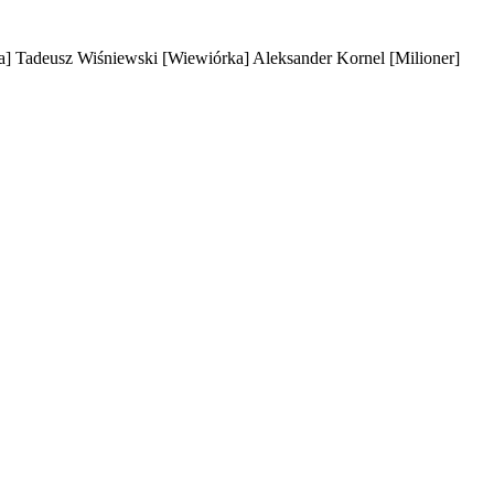
a]
Tadeusz Wiśniewski
[Wiewiórka]
Aleksander Kornel
[Milioner]