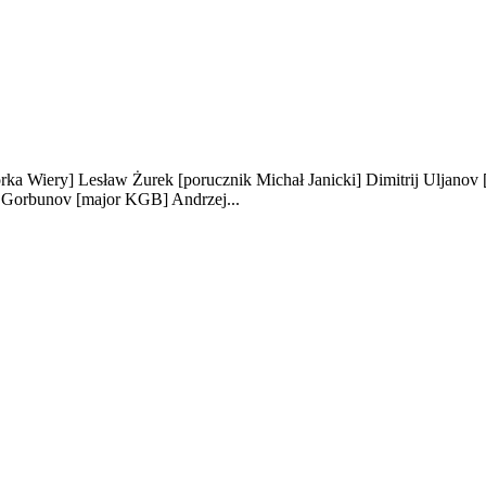
órka Wiery]
Lesław Żurek
[porucznik Michał Janicki]
Dimitrij Uljanov
j Gorbunov
[major KGB]
Andrzej...