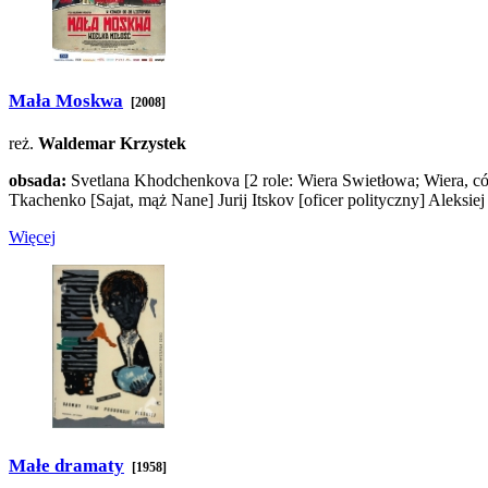
Mała Moskwa
[2008]
reż.
Waldemar Krzystek
obsada:
Svetlana Khodchenkova
[2 role: Wiera Swietłowa; Wiera, c
Tkachenko
[Sajat, mąż Nane]
Jurij Itskov
[oficer polityczny]
Aleksie
Więcej
Małe dramaty
[1958]