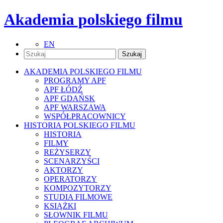
Akademia polskiego filmu
EN
AKADEMIA POLSKIEGO FILMU
PROGRAMY APF
APF ŁÓDŹ
APF GDAŃSK
APF WARSZAWA
WSPÓŁPRACOWNICY
HISTORIA POLSKIEGO FILMU
HISTORIA
FILMY
REŻYSERZY
SCENARZYŚCI
AKTORZY
OPERATORZY
KOMPOZYTORZY
STUDIA FILMOWE
KSIĄŻKI
SŁOWNIK FILMU