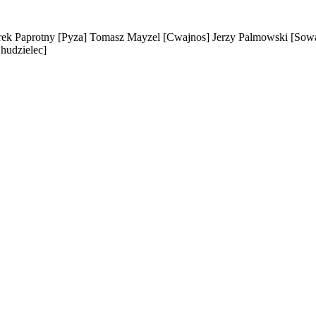
ek Paprotny
[Pyza]
Tomasz Mayzel
[Cwajnos]
Jerzy Palmowski
[Sow
hudzielec]