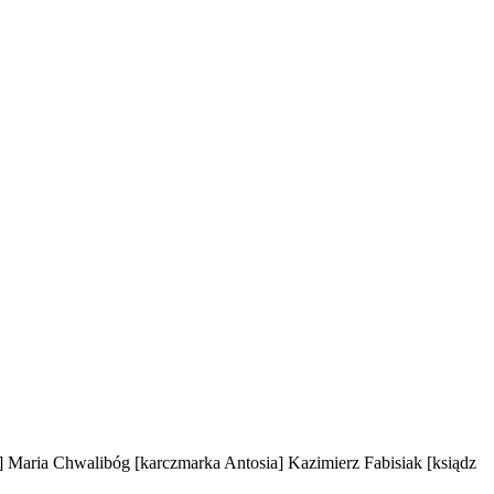
]
Maria Chwalibóg
[karczmarka Antosia]
Kazimierz Fabisiak
[ksiądz