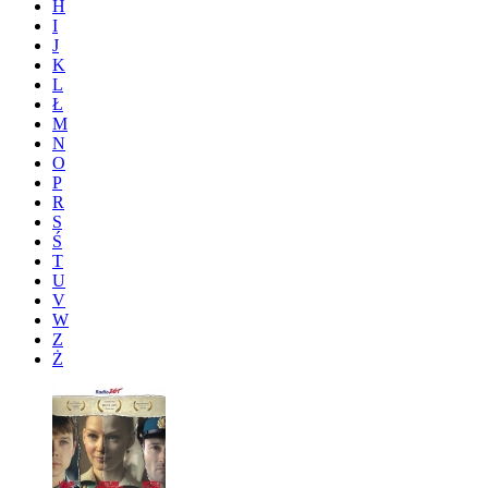
H
I
J
K
L
Ł
M
N
O
P
R
S
Ś
T
U
V
W
Z
Ż