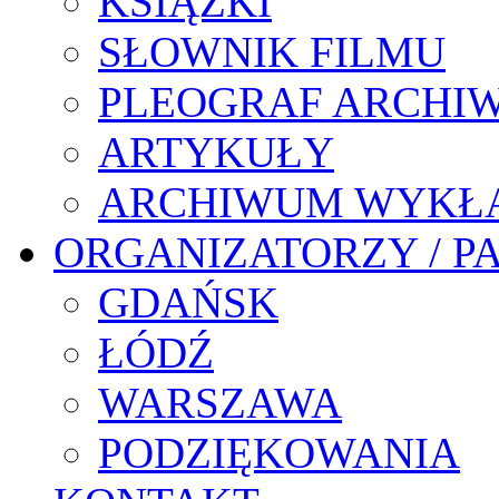
KSIĄŻKI
SŁOWNIK FILMU
PLEOGRAF ARCHI
ARTYKUŁY
ARCHIWUM WYKŁ
ORGANIZATORZY / P
GDAŃSK
ŁÓDŹ
WARSZAWA
PODZIĘKOWANIA