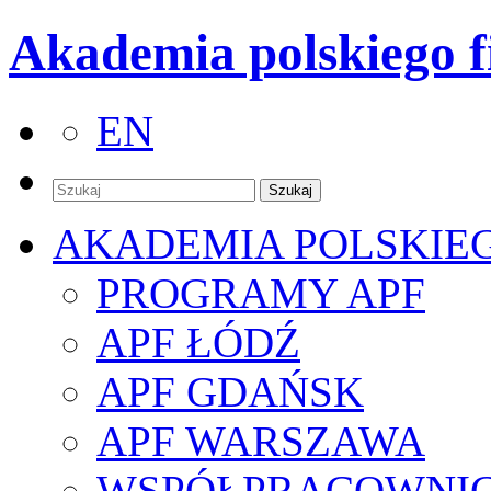
Akademia polskiego f
EN
AKADEMIA POLSKIE
PROGRAMY APF
APF ŁÓDŹ
APF GDAŃSK
APF WARSZAWA
WSPÓŁPRACOWNI