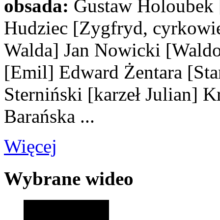
obsada:
Gustaw Holoubek
Hudziec
[Zygfryd, cyrkowi
Walda]
Jan Nowicki
[Waldo
[Emil]
Edward Żentara
[Sta
Sterniński
[karzeł Julian]
Kr
Barańska
...
Więcej
Wybrane wideo