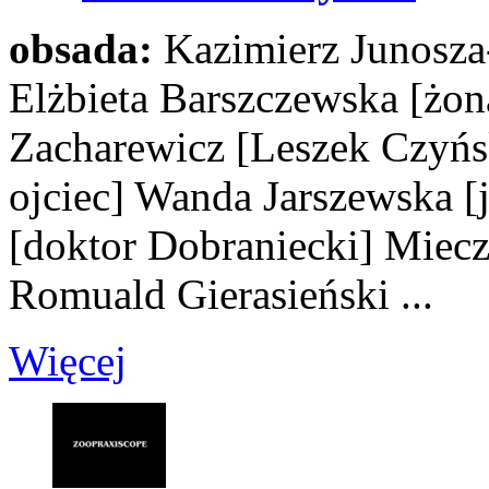
obsada:
Kazimierz Junosz
Elżbieta Barszczewska
[żon
Zacharewicz
[Leszek Czyńs
ojciec]
Wanda Jarszewska
[
[doktor Dobraniecki]
Miecz
Romuald Gierasieński
...
Więcej