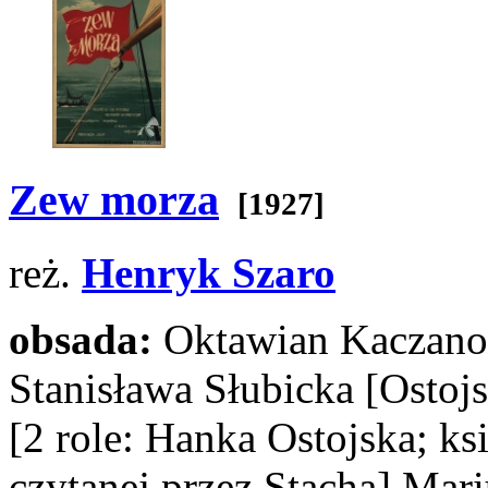
Zew morza
[1927]
reż.
Henryk Szaro
obsada:
Oktawian Kaczan
Stanisława Słubicka
[Ostoj
[2 role: Hanka Ostojska; ks
czytanej przez Stacha]
Mari