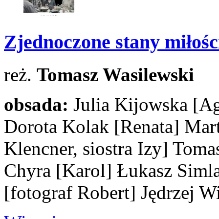
Zjednoczone stany miłośc
reż.
Tomasz Wasilewski
obsada:
Julia Kijowska
[Ag
Dorota Kolak
[Renata]
Mart
Klencner, siostra Izy]
Tomas
Chyra
[Karol]
Łukasz Siml
[fotograf Robert]
Jędrzej W