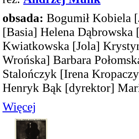
obsada:
Bogumił Kobiela
[Basia]
Helena Dąbrowska
Kwiatkowska
[Jola]
Krysty
Wrońska]
Barbara Połoms
Stalończyk
[Irena Kropaczy
Henryk Bąk
[dyrektor]
Mari
Więcej