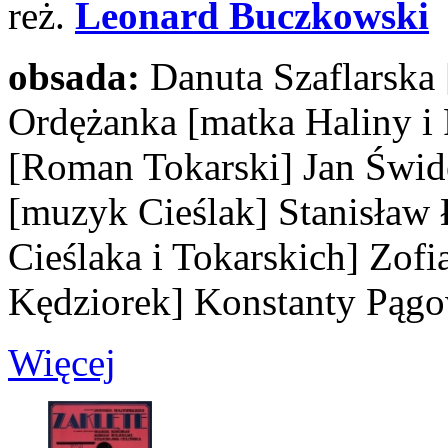
reż.
Leonard Buczkowski
obsada:
Danuta Szaflarska
Ordężanka
[matka Haliny i
[Roman Tokarski]
Jan Świd
[muzyk Cieślak]
Stanisław 
Cieślaka i Tokarskich]
Zofi
Kędziorek]
Konstanty Pąg
Więcej