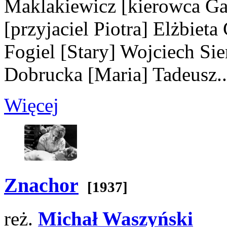
Maklakiewicz
[kierowca Ga
[przyjaciel Piotra]
Elżbieta
Fogiel
[Stary]
Wojciech Si
Dobrucka
[Maria]
Tadeusz..
Więcej
Znachor
[1937]
reż.
Michał Waszyński