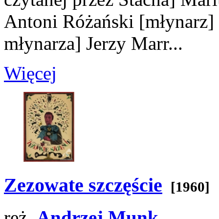
Antoni Różański
[młynarz]
młynarza]
Jerzy Marr...
Więcej
Zezowate szczęście
[1960]
reż.
Andrzej Munk