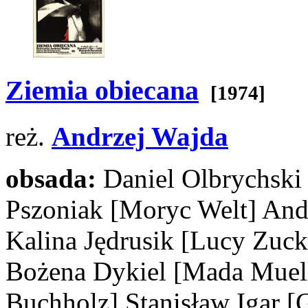
Ziemia obiecana
[1974]
reż.
Andrzej Wajda
obsada:
Daniel Olbrychsk
Pszoniak
[Moryc Welt]
And
Kalina Jędrusik
[Lucy Zuck
Bożena Dykiel
[Mada Muell
Buchholz]
Stanisław Igar
[