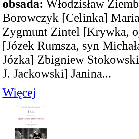
obsada:
Włodzisław Ziemb
Borowczyk
[Celinka]
Maria
Zygmunt Zintel
[Krywka, oj
[Józek Rumsza, syn Michał
Józka]
Zbigniew Stokowsk
J. Jackowski]
Janina...
Więcej