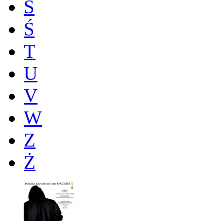
S
Ś
T
U
V
W
Z
Ż