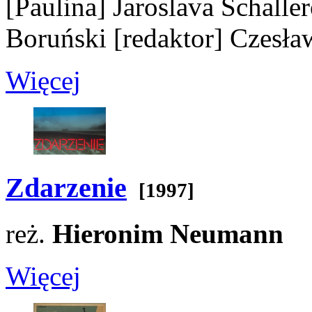
[Paulina]
Jaroslava Schalle
Boruński
[redaktor]
Czesła
Więcej
Zdarzenie
[1997]
reż.
Hieronim Neumann
Więcej