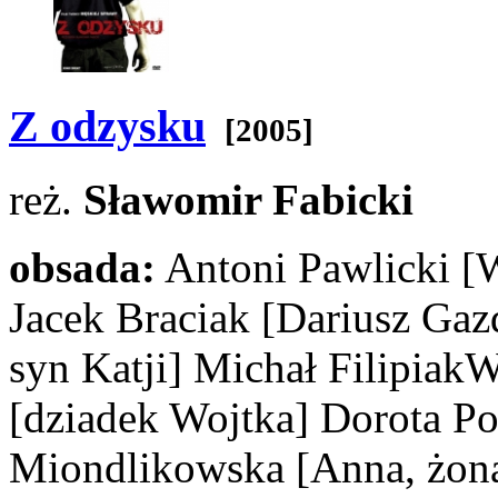
Z odzysku
[2005]
reż.
Sławomir Fabicki
obsada:
Antoni Pawlicki
[
Jacek Braciak
[Dariusz Gaz
syn Katji]
Michał FilipiakWo
[dziadek Wojtka]
Dorota P
Miondlikowska
[Anna, żon