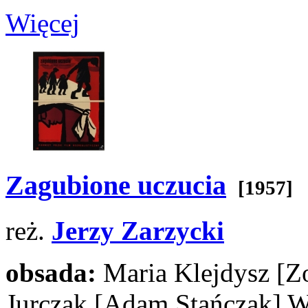
Więcej
Zagubione uczucia
[1957]
reż.
Jerzy Zarzycki
obsada:
Maria Klejdysz
[Z
Jurczak
[Adam Stańczak]
W