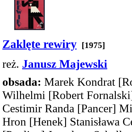
Zaklęte rewiry
[1975]
reż.
Janusz Majewski
obsada:
Marek Kondrat
[R
Wilhelmi
[Robert Fornalski
Cestimir Randa
[Pancer]
Mi
Hron
[Henek]
Stanisława C