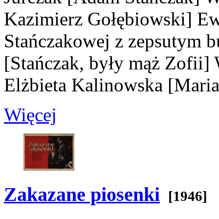
Kazimierz Gołębiowski]
Ew
Stańczakowej z zepsutym b
[Stańczak, były mąż Zofii]
W
Elżbieta Kalinowska
[Maria
Więcej
Zakazane piosenki
[1946]