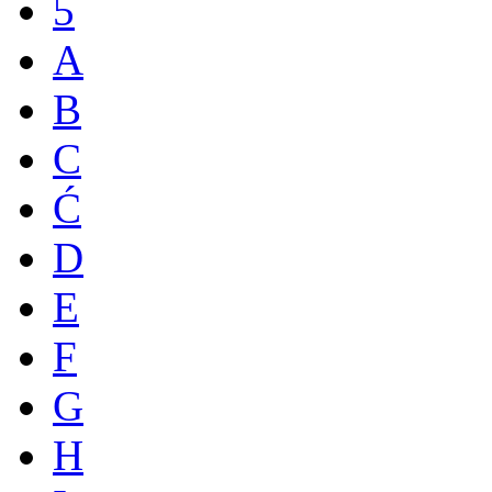
5
A
B
C
Ć
D
E
F
G
H