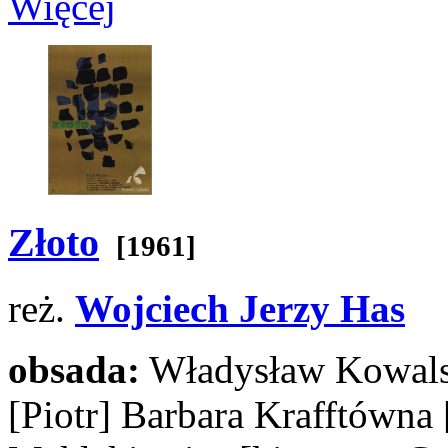
Więcej
Złoto
[1961]
reż.
Wojciech Jerzy Has
obsada:
Władysław Kowal
[Piotr]
Barbara Krafftówna