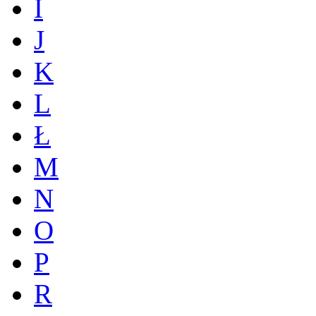
I
J
K
L
Ł
M
N
O
P
R