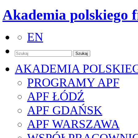
Akademia polskiego f
EN
AKADEMIA POLSKIE
PROGRAMY APF
APF ŁÓDŹ
APF GDAŃSK
APF WARSZAWA
WSPÓŁPRACOWNI