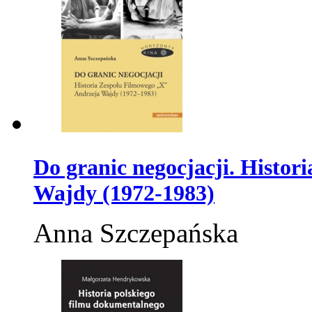
Do granic negocjacji. Histo
Wajdy (1972-1983)
Anna Szczepańska