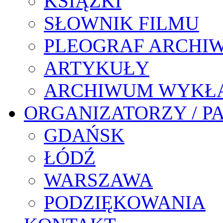
KSIĄŻKI
SŁOWNIK FILMU
PLEOGRAF ARCHI
ARTYKUŁY
ARCHIWUM WYKŁ
ORGANIZATORZY / P
GDAŃSK
ŁÓDŹ
WARSZAWA
PODZIĘKOWANIA