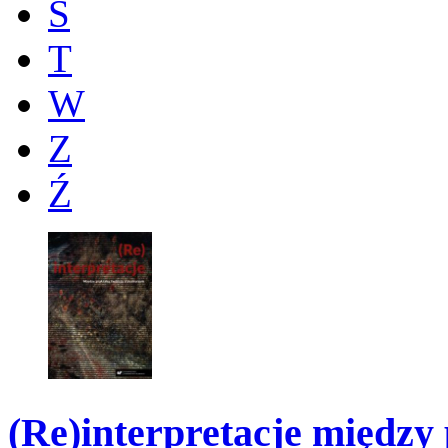
Ś
T
W
Z
Ź
(Re)interpretacje między