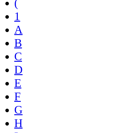
(
1
A
B
C
D
E
F
G
H