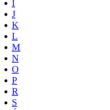
I
J
K
L
M
N
O
P
R
S