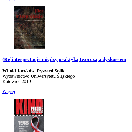
(Re)interpretacje między praktyką twórczą a dyskursem
Witold Jacyków,
Ryszard Solik
Wydawnictwo Uniwersytetu Śląskiego
Katowice 2019
Więcej