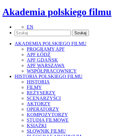
Akademia polskiego filmu
EN
AKADEMIA POLSKIEGO FILMU
PROGRAMY APF
APF ŁÓDŹ
APF GDAŃSK
APF WARSZAWA
WSPÓŁPRACOWNICY
HISTORIA POLSKIEGO FILMU
HISTORIA
FILMY
REŻYSERZY
SCENARZYŚCI
AKTORZY
OPERATORZY
KOMPOZYTORZY
STUDIA FILMOWE
KSIĄŻKI
SŁOWNIK FILMU