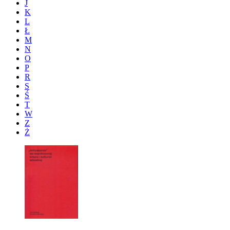
J
K
L
Ł
M
N
O
P
R
S
Ś
T
W
Z
Ż