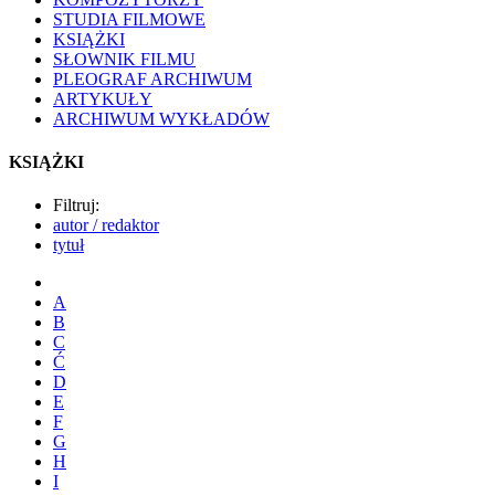
STUDIA FILMOWE
KSIĄŻKI
SŁOWNIK FILMU
PLEOGRAF ARCHIWUM
ARTYKUŁY
ARCHIWUM WYKŁADÓW
KSIĄŻKI
Filtruj:
autor / redaktor
tytuł
A
B
C
Ć
D
E
F
G
H
I