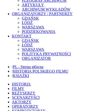
PLEOGRAF ARCHIWUM
ARTYKUŁY
ARCHIWUM WYKŁADÓW
ORGANIZATORZY / PARTNERZY
GDAŃSK
ŁÓDŹ
WARSZAWA
PODZIĘKOWANIA
KONTAKT
GDAŃSK
ŁÓDŹ
WARSZAWA
POLITYKA PRYWATNOŚCI
ORGANIZATOR
/
PL - Strona główna
/
HISTORIA POLSKIEGO FILMU
/
KSIĄŻKI
HISTORIA
FILMY
REŻYSERZY
SCENARZYŚCI
AKTORZY
OPERATORZY
KOMPOZYTORZY