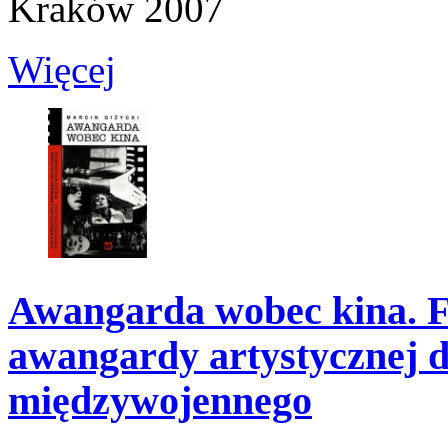
Kraków 2007
Więcej
Awangarda wobec kina. F
awangardy artystycznej d
międzywojennego