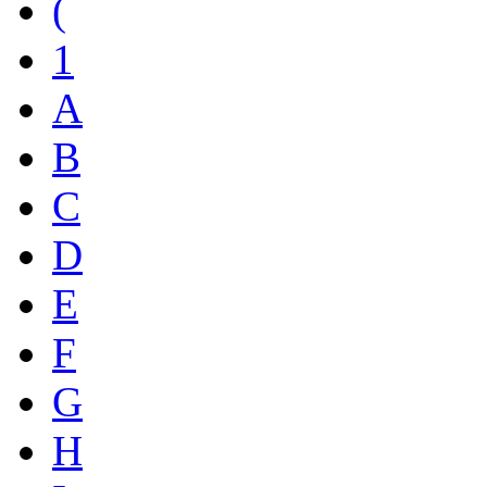
(
1
A
B
C
D
E
F
G
H