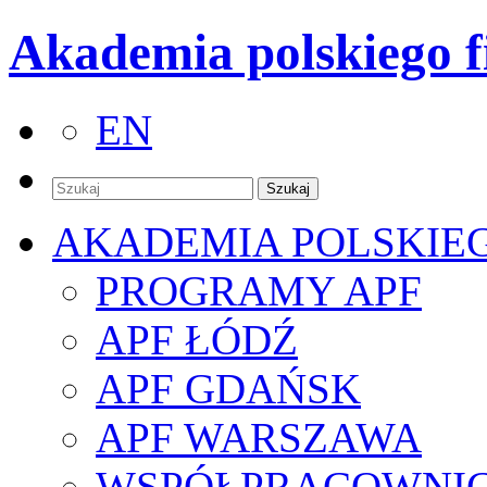
Akademia polskiego f
EN
AKADEMIA POLSKIE
PROGRAMY APF
APF ŁÓDŹ
APF GDAŃSK
APF WARSZAWA
WSPÓŁPRACOWNI