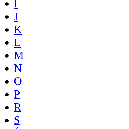
I
J
K
L
M
N
O
P
R
S