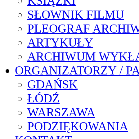
KSIĄŻKI
SŁOWNIK FILMU
PLEOGRAF ARCHI
ARTYKUŁY
ARCHIWUM WYKŁ
ORGANIZATORZY / P
GDAŃSK
ŁÓDŹ
WARSZAWA
PODZIĘKOWANIA