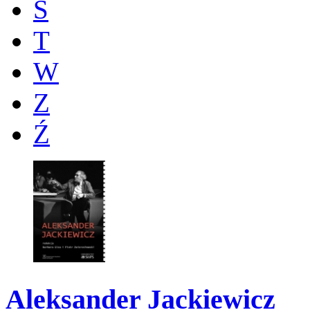
Ś
T
W
Z
Ź
Aleksander Jackiewicz