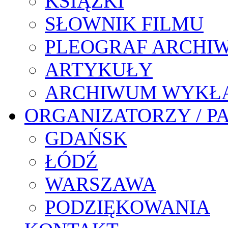
KSIĄŻKI
SŁOWNIK FILMU
PLEOGRAF ARCHI
ARTYKUŁY
ARCHIWUM WYKŁ
ORGANIZATORZY / P
GDAŃSK
ŁÓDŹ
WARSZAWA
PODZIĘKOWANIA