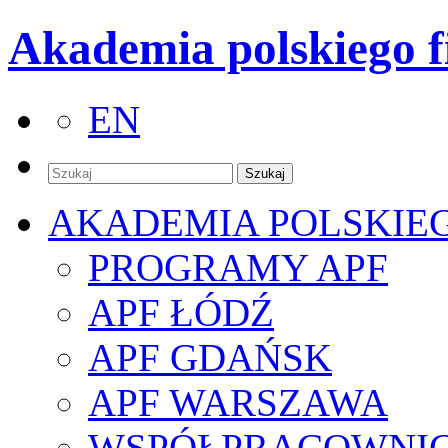
Akademia polskiego f
EN
AKADEMIA POLSKIE
PROGRAMY APF
APF ŁÓDŹ
APF GDAŃSK
APF WARSZAWA
WSPÓŁPRACOWNI