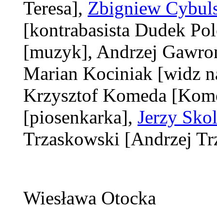
Teresa]
,
Zbigniew Cybul
[kontrabasista Dudek Pol
[muzyk]
, Andrzej Gawro
Marian Kociniak
[widz n
Krzysztof Komeda
[Kom
[piosenkarka]
,
Jerzy Sko
Trzaskowski
[Andrzej Tr
Wiesława Otocka