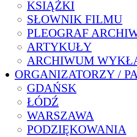
KSIĄŻKI
SŁOWNIK FILMU
PLEOGRAF ARCHI
ARTYKUŁY
ARCHIWUM WYKŁ
ORGANIZATORZY / P
GDAŃSK
ŁÓDŹ
WARSZAWA
PODZIĘKOWANIA