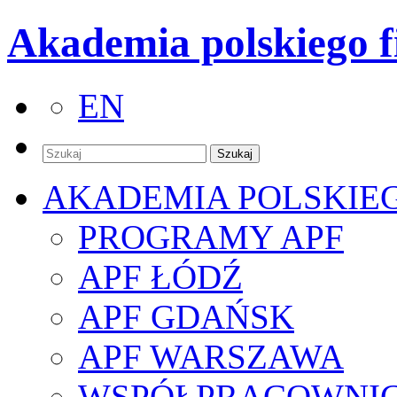
Akademia polskiego f
EN
AKADEMIA POLSKIE
PROGRAMY APF
APF ŁÓDŹ
APF GDAŃSK
APF WARSZAWA
WSPÓŁPRACOWNI