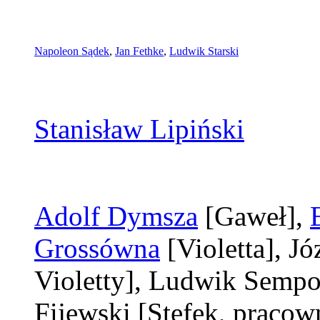
Napoleon Sądek
,
Jan Fethke
,
Ludwik Starski
Stanisław Lipiński
Adolf Dymsza
[Gaweł]
,
Grossówna
[Violetta]
, J
Violetty]
, Ludwik Sempo
Fijewski
[Stefek, pracow