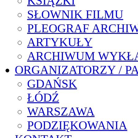
KSIĄŻKI
SŁOWNIK FILMU
PLEOGRAF ARCHI
ARTYKUŁY
ARCHIWUM WYKŁ
ORGANIZATORZY / P
GDAŃSK
ŁÓDŹ
WARSZAWA
PODZIĘKOWANIA