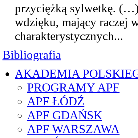
przyciężką sylwetkę. (…
wdzięku, mający raczej w
charakterystycznych...
Bibliografia
AKADEMIA POLSKIE
PROGRAMY APF
APF ŁÓDŹ
APF GDAŃSK
APF WARSZAWA