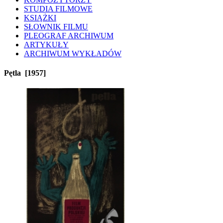
STUDIA FILMOWE
KSIĄŻKI
SŁOWNIK FILMU
PLEOGRAF ARCHIWUM
ARTYKUŁY
ARCHIWUM WYKŁADÓW
Pętla
[1957]