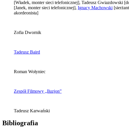
[Władek, monter sieci telefonicznej]
, Tadeusz Gwiazdowski
[d
[Janek, monter sieci telefonicznej]
,
Ignacy Machowski
[sierżan
akordeonista]
Zofia Dwornik
Tadeusz Baird
Roman Wołyniec
Zespół Filmowy „Iluzjon”
Tadeusz Karwański
Bibliografia