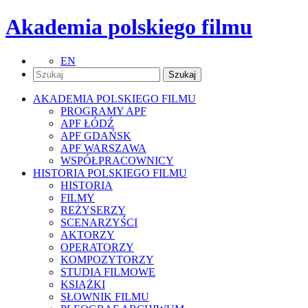
Akademia polskiego filmu
EN
AKADEMIA POLSKIEGO FILMU
PROGRAMY APF
APF ŁÓDŹ
APF GDAŃSK
APF WARSZAWA
WSPÓŁPRACOWNICY
HISTORIA POLSKIEGO FILMU
HISTORIA
FILMY
REŻYSERZY
SCENARZYŚCI
AKTORZY
OPERATORZY
KOMPOZYTORZY
STUDIA FILMOWE
KSIĄŻKI
SŁOWNIK FILMU