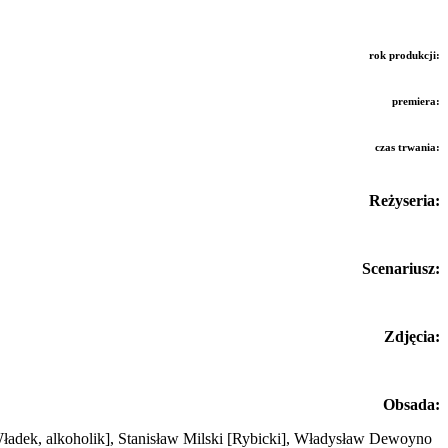
rok produkcji:
premiera:
czas trwania:
Reżyseria:
Scenariusz:
Zdjęcia:
Obsada:
ładek, alkoholik]
, Stanisław Milski
[Rybicki]
, Władysław Dewoyno