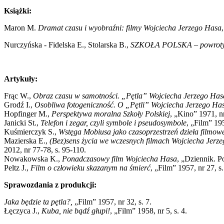
Książki:
Maron M.
Dramat czasu i wyobraźni: filmy Wojciecha Jerzego Hasa
Nurczyńska - Fidelska E., Stolarska B.,
SZKOŁA POLSKA – powrot
Artykuły:
Frąc W.,
Obraz czasu w samotności. „Pętla” Wojciecha Jerzego Has
Grodź I.,
Osobliwa fotogeniczność. O „Pętli” Wojciecha Jerzego Ha
Hopfinger M.,
Perspektywa moralna Szkoły Polskiej
, „Kino” 1971, nr
Janicki St.,
Telefon i zegar, czyli symbole i pseudosymbole
, „Film” 195
Kuśmierczyk S.,
Wstęga Mobiusa jako czasoprzestrzeń dzieła filmow
Mazierska E.,
(Bez)sens życia we wczesnych filmach Wojciecha Jerz
2012, nr 77-78, s. 95-110.
Nowakowska K.,
Ponadczasowy film Wojciecha Hasa
, „Dziennik. P
Peltz J.,
Film o człowieku skazanym na śmierć
, „Film” 1957, nr 27, s.
Sprawozdania z produkcji:
Jaka będzie ta pętla?,
„Film” 1957, nr 32, s. 7.
Łęczyca J.,
Kuba, nie bądź głupi!
, „Film” 1958, nr 5, s. 4.