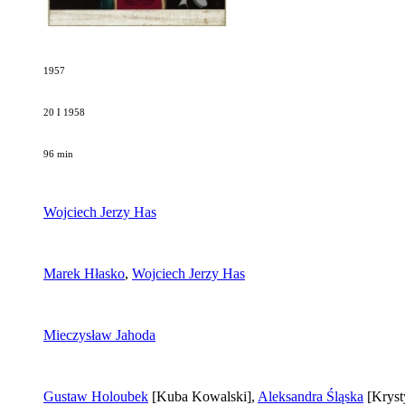
1957
20 I 1958
96 min
Wojciech Jerzy Has
Marek Hłasko
,
Wojciech Jerzy Has
Mieczysław Jahoda
Gustaw Holoubek
[Kuba Kowalski]
,
Aleksandra Śląska
[Kryst