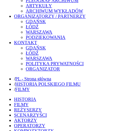
PLEOGRAF ARCHIWUM
ARTYKUŁY
ARCHIWUM WYKŁADÓW
ORGANIZATORZY / PARTNERZY
GDAŃSK
ŁÓDŹ
WARSZAWA
PODZIĘKOWANIA
KONTAKT
GDAŃSK
ŁÓDŹ
WARSZAWA
POLITYKA PRYWATNOŚCI
ORGANIZATOR
/
PL - Strona główna
/
HISTORIA POLSKIEGO FILMU
/
FILMY
HISTORIA
FILMY
REŻYSERZY
SCENARZYŚCI
AKTORZY
OPERATORZY
KOMPOZYTORZY