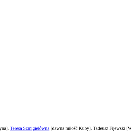
yna]
,
Teresa Szmigielówna
[dawna miłość Kuby]
, Tadeusz Fijewski
[W