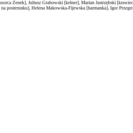
ozorca Zenek]
, Juliusz Grabowski
[kelner]
, Marian Jastrzębski
[krawiec
t na posterunku]
, Helena Makowska-Fijewska
[barmanka]
, Igor Przeg