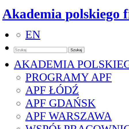
Akademia polskiego f
EN
AKADEMIA POLSKIE
PROGRAMY APF
APF ŁÓDŹ
APF GDAŃSK
APF WARSZAWA
WSPÓŁPRACOWNI