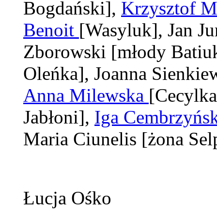
Bogdański]
,
Krzysztof M
Benoit
[Wasyluk]
, Jan J
Zborowski
[młody Batiu
Oleńka]
, Joanna Sienkie
Anna Milewska
[Cecylka
Jabłoni]
,
Iga Cembrzyńs
Maria Ciunelis
[żona Sel
Łucja Ośko