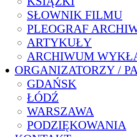
KSIĄŻKI
SŁOWNIK FILMU
PLEOGRAF ARCHI
ARTYKUŁY
ARCHIWUM WYKŁ
ORGANIZATORZY / P
GDAŃSK
ŁÓDŹ
WARSZAWA
PODZIĘKOWANIA