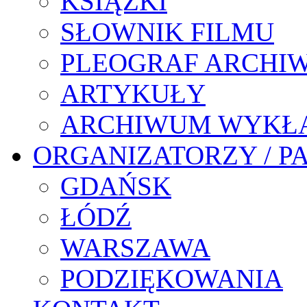
KSIĄŻKI
SŁOWNIK FILMU
PLEOGRAF ARCHI
ARTYKUŁY
ARCHIWUM WYKŁ
ORGANIZATORZY / P
GDAŃSK
ŁÓDŹ
WARSZAWA
PODZIĘKOWANIA