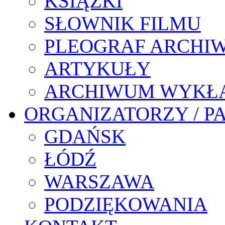
KSIĄŻKI
SŁOWNIK FILMU
PLEOGRAF ARCHI
ARTYKUŁY
ARCHIWUM WYKŁ
ORGANIZATORZY / P
GDAŃSK
ŁÓDŹ
WARSZAWA
PODZIĘKOWANIA