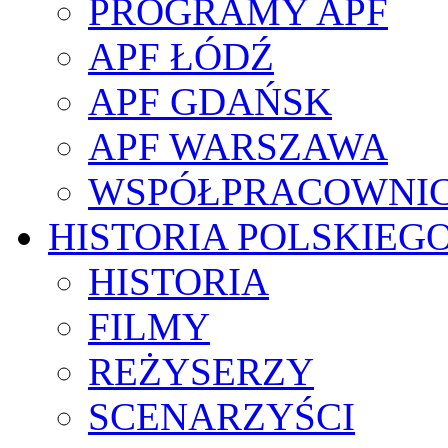
PROGRAMY APF
APF ŁÓDŹ
APF GDAŃSK
APF WARSZAWA
WSPÓŁPRACOWNI
HISTORIA POLSKIEG
HISTORIA
FILMY
REŻYSERZY
SCENARZYŚCI