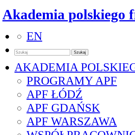
Akademia polskiego f
EN
AKADEMIA POLSKIE
PROGRAMY APF
APF ŁÓDŹ
APF GDAŃSK
APF WARSZAWA
WSPÓŁPRACOWNI