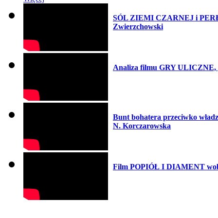
SÓL ZIEMI CZARNEJ i PERŁA W
Zwierzchowski
Analiza filmu GRY ULICZNE, p
Bunt bohatera przeciwko wł
N. Korczarowska
Film POPIÓŁ I DIAMENT wobec 