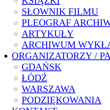
KSIĄŻKI
SŁOWNIK FILMU
PLEOGRAF ARCHI
ARTYKUŁY
ARCHIWUM WYKŁ
ORGANIZATORZY / P
GDAŃSK
ŁÓDŹ
WARSZAWA
PODZIĘKOWANIA