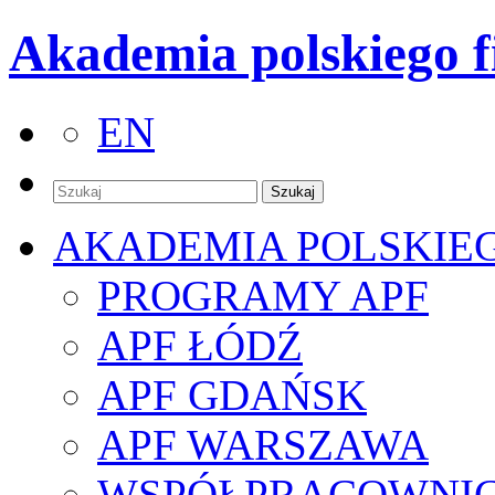
Akademia polskiego f
EN
AKADEMIA POLSKIE
PROGRAMY APF
APF ŁÓDŹ
APF GDAŃSK
APF WARSZAWA
WSPÓŁPRACOWNI