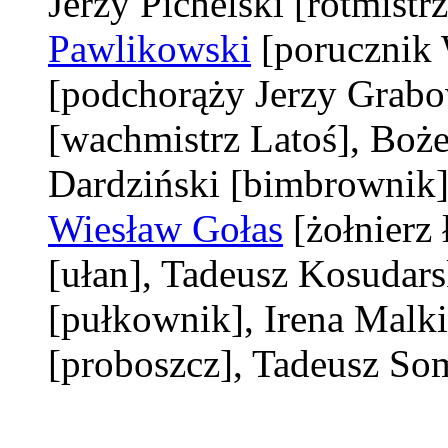
Jerzy Pichelski
[rotmistr
Pawlikowski
[porucznik
[podchorąży Jerzy Grabo
[wachmistrz Latoś]
, Boż
Dardziński
[bimbrownik
Wiesław Gołas
[żołnierz
[ułan]
, Tadeusz Kosudar
[pułkownik]
, Irena Malk
[proboszcz]
, Tadeusz S