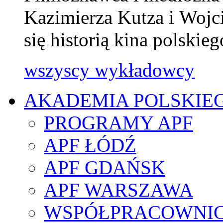
Kazimierza Kutza i Wojc
się historią kina polski
wszyscy wykładowcy
AKADEMIA POLSKIE
PROGRAMY APF
APF ŁÓDŹ
APF GDAŃSK
APF WARSZAWA
WSPÓŁPRACOWNI