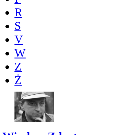
R
S
V
W
Z
Ż