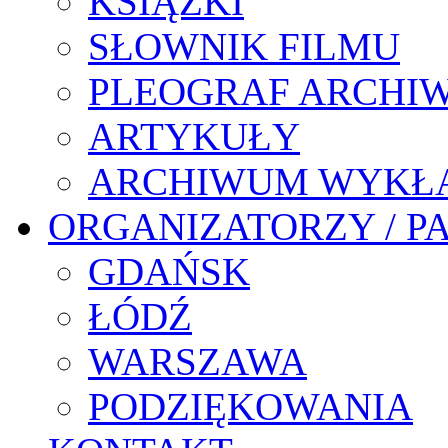
KSIĄŻKI
SŁOWNIK FILMU
PLEOGRAF ARCHI
ARTYKUŁY
ARCHIWUM WYKŁ
ORGANIZATORZY / P
GDAŃSK
ŁÓDŹ
WARSZAWA
PODZIĘKOWANIA