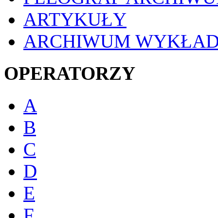
ARTYKUŁY
ARCHIWUM WYKŁA
OPERATORZY
A
B
C
D
E
F