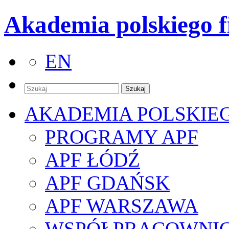
Akademia polskiego f
EN
AKADEMIA POLSKIE
PROGRAMY APF
APF ŁÓDŹ
APF GDAŃSK
APF WARSZAWA
WSPÓŁPRACOWNI