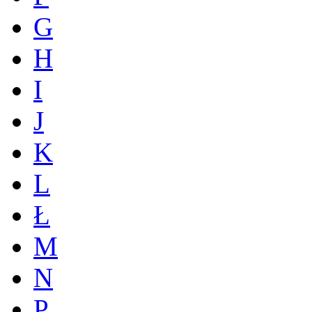
G
H
I
J
K
L
Ł
M
N
P