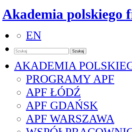
Akademia polskiego f
EN
AKADEMIA POLSKIE
PROGRAMY APF
APF ŁÓDŹ
APF GDAŃSK
APF WARSZAWA
WSPÓŁPRACOWNI