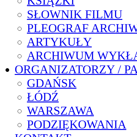
KSIĄŻKI
SŁOWNIK FILMU
PLEOGRAF ARCHI
ARTYKUŁY
ARCHIWUM WYKŁ
ORGANIZATORZY / P
GDAŃSK
ŁÓDŹ
WARSZAWA
PODZIĘKOWANIA