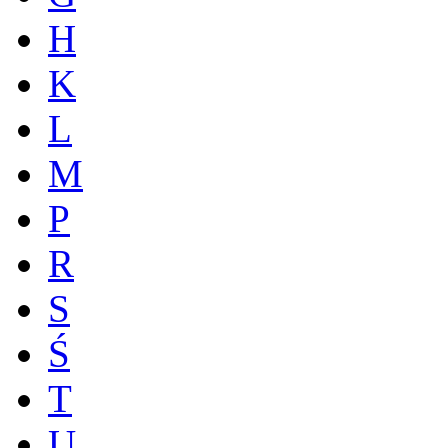
H
K
L
M
P
R
S
Ś
T
U