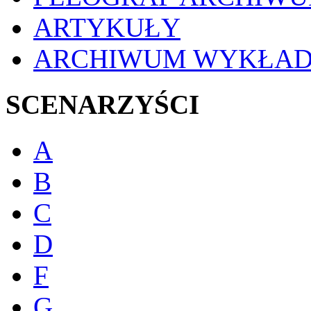
ARTYKUŁY
ARCHIWUM WYKŁA
SCENARZYŚCI
A
B
C
D
F
G