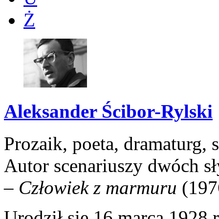
Ż
Aleksander Ścibor-Rylski
Prozaik, poeta, dramaturg, 
Autor scenariuszy dwóch s
–
Człowiek z marmuru
(197
Urodził się 16 marca 1928 