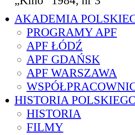
„Kino” 1984, nr 3
AKADEMIA POLSKIE
PROGRAMY APF
APF ŁÓDŹ
APF GDAŃSK
APF WARSZAWA
WSPÓŁPRACOWNI
HISTORIA POLSKIEG
HISTORIA
FILMY