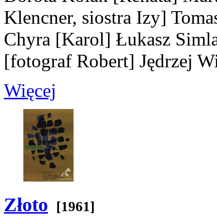
Klencner, siostra Izy]
Tomas
Chyra
[Karol]
Łukasz Siml
[fotograf Robert]
Jędrzej W
Więcej
Złoto
[1961]