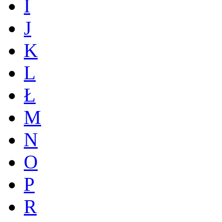
I
J
K
L
Ł
M
N
O
P
R