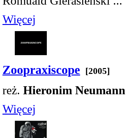
Romuald Gierasieński
...
Więcej
Zoopraxiscope
[2005]
reż.
Hieronim Neumann
Więcej