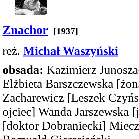
Znachor
[1937]
reż.
Michał Waszyński
obsada:
Kazimierz Junosz
Elżbieta Barszczewska
[żon
Zacharewicz
[Leszek Czyńs
ojciec]
Wanda Jarszewska
[
[doktor Dobraniecki]
Miecz