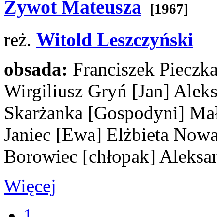
Żywot Mateusza
[1967]
reż.
Witold Leszczyński
obsada:
Franciszek Pieczk
Wirgiliusz Gryń
[Jan]
Aleks
Skarżanka
[Gospodyni]
Mał
Janiec
[Ewa]
Elżbieta Now
Borowiec
[chłopak]
Aleksa
Więcej
1