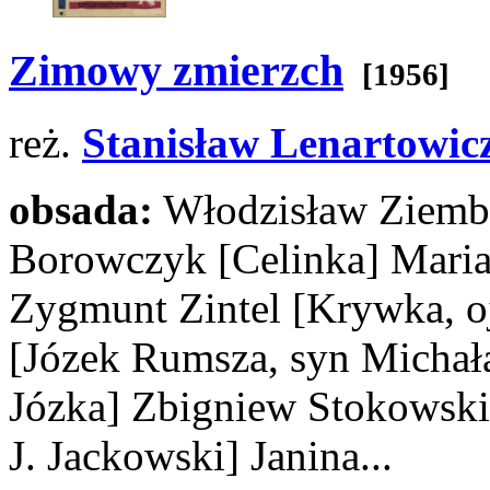
Zimowy zmierzch
[1956]
reż.
Stanisław Lenartowic
obsada:
Włodzisław Ziemb
Borowczyk
[Celinka]
Maria
Zygmunt Zintel
[Krywka, oj
[Józek Rumsza, syn Michał
Józka]
Zbigniew Stokowsk
J. Jackowski]
Janina...