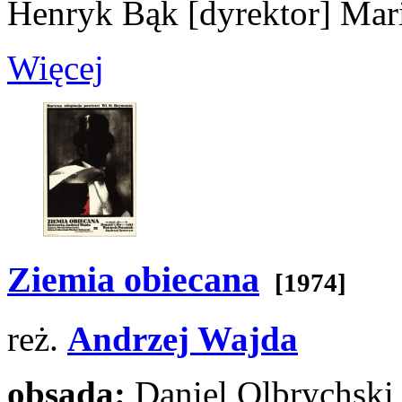
Henryk Bąk
[dyrektor]
Mari
Więcej
Ziemia obiecana
[1974]
reż.
Andrzej Wajda
obsada:
Daniel Olbrychsk