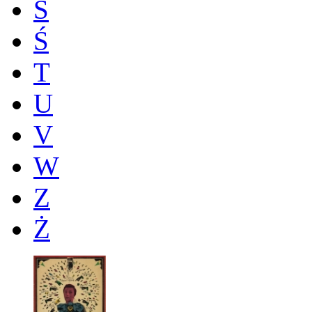
S
Ś
T
U
V
W
Z
Ż