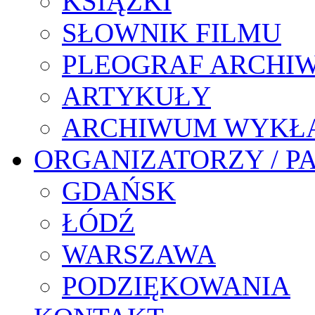
KSIĄŻKI
SŁOWNIK FILMU
PLEOGRAF ARCHI
ARTYKUŁY
ARCHIWUM WYKŁ
ORGANIZATORZY / P
GDAŃSK
ŁÓDŹ
WARSZAWA
PODZIĘKOWANIA