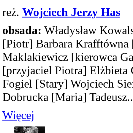
reż.
Wojciech Jerzy Has
obsada:
Władysław Kowal
[Piotr]
Barbara Krafftówna
Maklakiewicz
[kierowca Ga
[przyjaciel Piotra]
Elżbieta
Fogiel
[Stary]
Wojciech Si
Dobrucka
[Maria]
Tadeusz..
Więcej