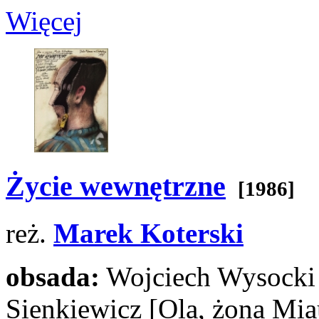
Więcej
Życie wewnętrzne
[1986]
reż.
Marek Koterski
obsada:
Wojciech Wysock
Sienkiewicz
[Ola, żona Mi