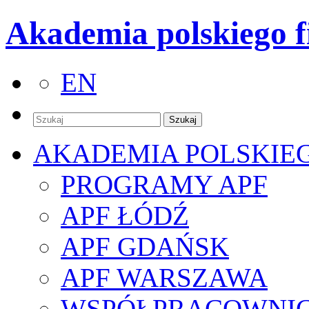
Akademia polskiego f
EN
AKADEMIA POLSKIE
PROGRAMY APF
APF ŁÓDŹ
APF GDAŃSK
APF WARSZAWA
WSPÓŁPRACOWNI