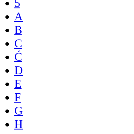
5
A
B
C
Ć
D
E
F
G
H