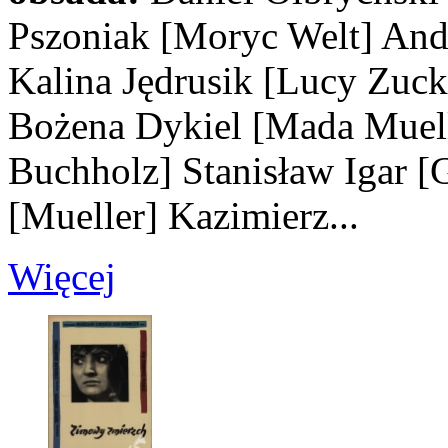
Pszoniak
[Moryc Welt]
And
Kalina Jędrusik
[Lucy Zuck
Bożena Dykiel
[Mada Muell
Buchholz]
Stanisław Igar
[
[Mueller]
Kazimierz...
Więcej