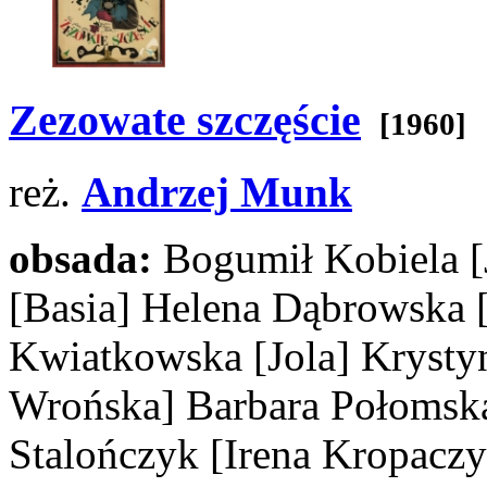
Zezowate szczęście
[1960]
reż.
Andrzej Munk
obsada:
Bogumił Kobiela
[Basia]
Helena Dąbrowska
Kwiatkowska
[Jola]
Krysty
Wrońska]
Barbara Połoms
Stalończyk
[Irena Kropaczy