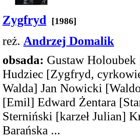
Zygfryd
[1986]
reż.
Andrzej Domalik
obsada:
Gustaw Holoubek
Hudziec
[Zygfryd, cyrkowi
Walda]
Jan Nowicki
[Waldo
[Emil]
Edward Żentara
[Sta
Sterniński
[karzeł Julian]
Kr
Barańska
...