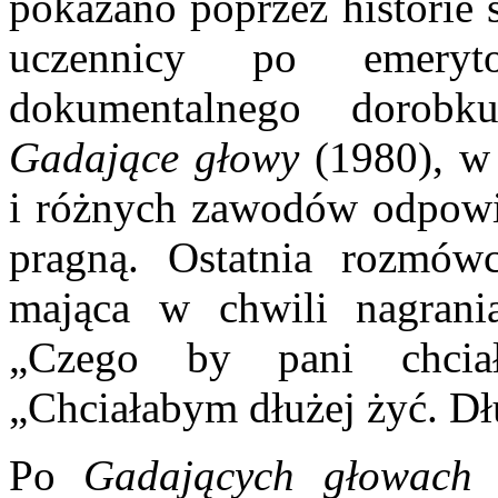
pokazano poprzez historie 
uczennicy po emeryto
dokumentalnego dorobk
Gadające głowy
(1980), w
i różnych zawodów odpowia
pragną. Ostatnia rozmów
mająca w chwili nagrania
„Czego by pani chciał
„Chciałabym dłużej żyć. Dł
Po
Gadających głowac