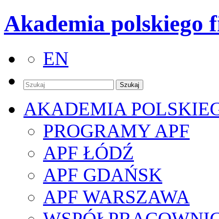
Akademia polskiego f
EN
AKADEMIA POLSKIE
PROGRAMY APF
APF ŁÓDŹ
APF GDAŃSK
APF WARSZAWA
WSPÓŁPRACOWNI