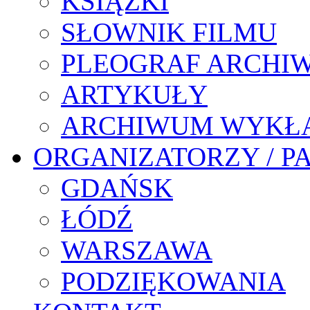
KSIĄŻKI
SŁOWNIK FILMU
PLEOGRAF ARCHI
ARTYKUŁY
ARCHIWUM WYKŁ
ORGANIZATORZY / P
GDAŃSK
ŁÓDŹ
WARSZAWA
PODZIĘKOWANIA