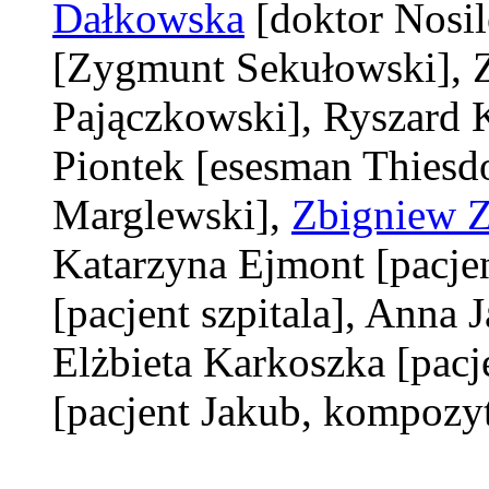
Dałkowska
[doktor Nosi
[Zygmunt Sekułowski]
,
Pajączkowski]
, Ryszard
Piontek
[esesman Thiesdo
Marglewski]
,
Zbigniew Z
Katarzyna Ejmont
[pacje
[pacjent szpitala]
, Anna 
Elżbieta Karkoszka
[pacj
[pacjent Jakub, kompozy