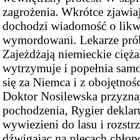
zagrożenia. Wkrótce zjawiaj
dochodzi wiadomość o likwi
wymordowani. Lekarze prób
Zajeżdżają niemieckie cięż
wytrzymuje i popełnia sam
się za Niemca i z obojętnośc
Doktor Nosilewska przyzna
pochodzenia, Rygier deklaru
wywiezieni do lasu i rozstrz
dźwigając na plecach chłop