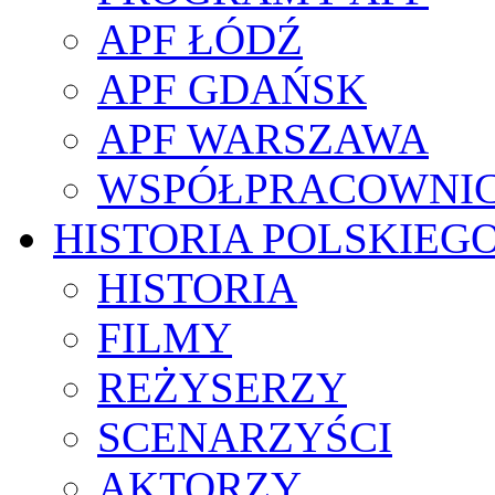
APF ŁÓDŹ
APF GDAŃSK
APF WARSZAWA
WSPÓŁPRACOWNI
HISTORIA POLSKIEG
HISTORIA
FILMY
REŻYSERZY
SCENARZYŚCI
AKTORZY