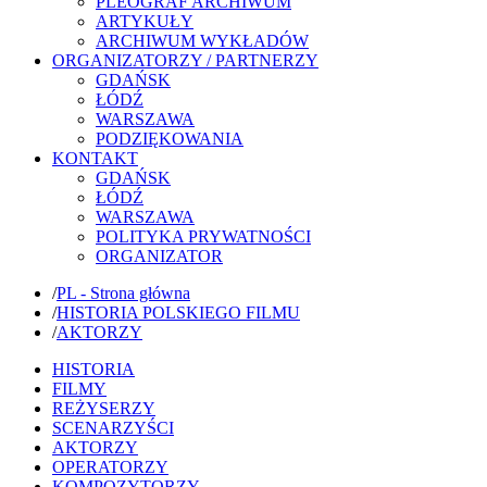
PLEOGRAF ARCHIWUM
ARTYKUŁY
ARCHIWUM WYKŁADÓW
ORGANIZATORZY / PARTNERZY
GDAŃSK
ŁÓDŹ
WARSZAWA
PODZIĘKOWANIA
KONTAKT
GDAŃSK
ŁÓDŹ
WARSZAWA
POLITYKA PRYWATNOŚCI
ORGANIZATOR
/
PL - Strona główna
/
HISTORIA POLSKIEGO FILMU
/
AKTORZY
HISTORIA
FILMY
REŻYSERZY
SCENARZYŚCI
AKTORZY
OPERATORZY
KOMPOZYTORZY