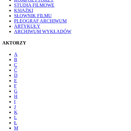
STUDIA FILMOWE
KSIĄŻKI
SŁOWNIK FILMU
PLEOGRAF ARCHIWUM
ARTYKUŁY
ARCHIWUM WYKŁADÓW
AKTORZY
A
B
C
Ć
D
E
F
G
H
I
J
K
L
Ł
M