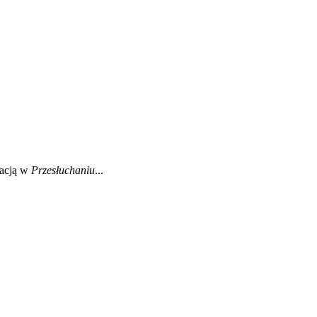
eacją w
Przesłuchaniu
...