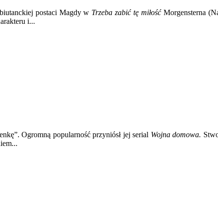
debiutanckiej postaci Magdy w
Trzeba zabić tę miłość
Morgensterna (Na
rakteru i...
nkę”. Ogromną popularność przyniósł jej serial
Wojna domowa.
Stwor
iem...