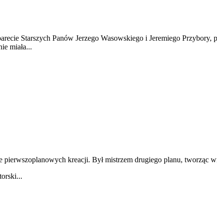
cie Starszych Panów Jerzego Wasowskiego i Jeremiego Przybory, pol
e miała...
le pierwszoplanowych kreacji. Był mistrzem drugiego planu, tworząc w
orski...