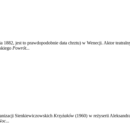
ia 1882, jest to prawdopodobnie data chrztu) w Wenecji. Aktor teatral
ńskiego
Powrót...
anizacji Sienkiewiczowskich
Krzyżaków
(1960) w reżyserii Aleksandra
Noc...