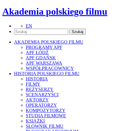
Akademia polskiego filmu
EN
AKADEMIA POLSKIEGO FILMU
PROGRAMY APF
APF ŁÓDŹ
APF GDAŃSK
APF WARSZAWA
WSPÓŁPRACOWNICY
HISTORIA POLSKIEGO FILMU
HISTORIA
FILMY
REŻYSERZY
SCENARZYŚCI
AKTORZY
OPERATORZY
KOMPOZYTORZY
STUDIA FILMOWE
KSIĄŻKI
SŁOWNIK FILMU