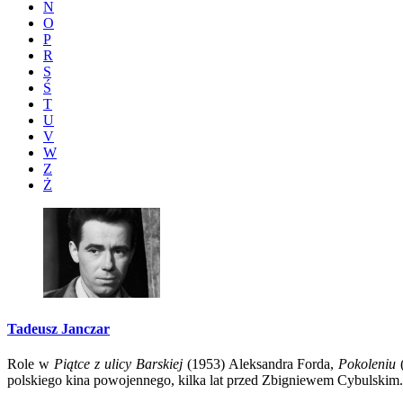
N
O
P
R
S
Ś
T
U
V
W
Z
Ż
Tadeusz Janczar
Role w
Piątce z ulicy Barskiej
(1953) Aleksandra Forda,
Pokoleniu
(
polskiego kina powojennego, kilka lat przed Zbigniewem Cybulskim. 