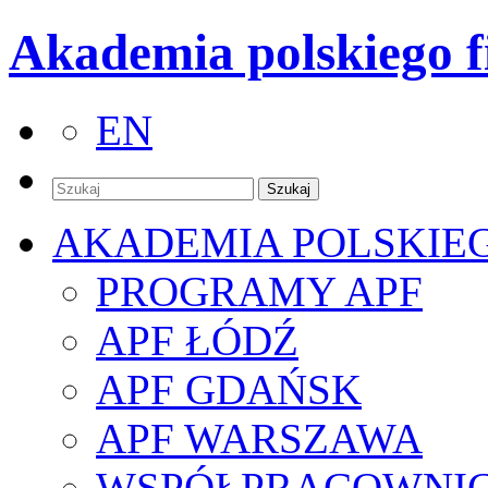
Akademia polskiego f
EN
AKADEMIA POLSKIE
PROGRAMY APF
APF ŁÓDŹ
APF GDAŃSK
APF WARSZAWA
WSPÓŁPRACOWNI