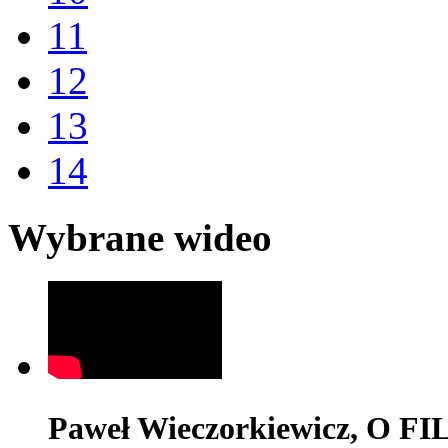
11
12
13
14
Wybrane wideo
Paweł Wieczorkiewicz, O 