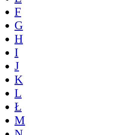
F
G
H
I
J
K
L
Ł
M
N