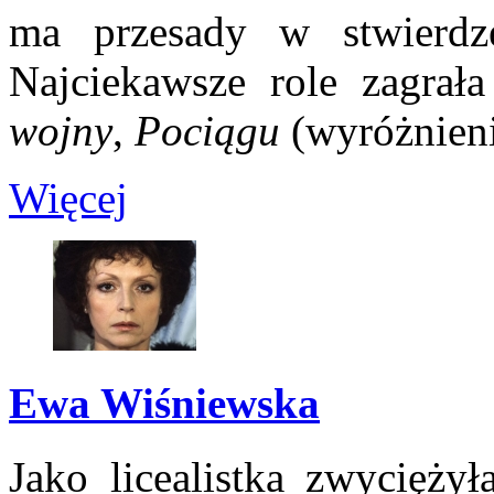
ma przesady w stwierdze
Najciekawsze role zagra
wojny
,
Pociągu
(wyróżnieni
Więcej
Ewa Wiśniewska
Jako licealistka zwycięż