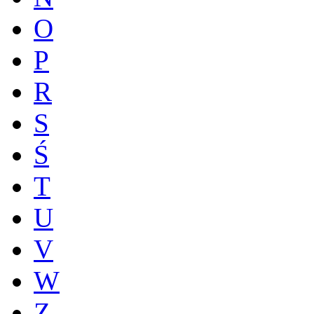
O
P
R
S
Ś
T
U
V
W
Z