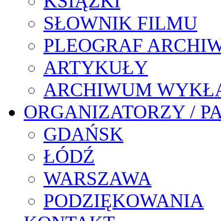
KSIĄŻKI
SŁOWNIK FILMU
PLEOGRAF ARCHI
ARTYKUŁY
ARCHIWUM WYKŁ
ORGANIZATORZY / P
GDAŃSK
ŁÓDŹ
WARSZAWA
PODZIĘKOWANIA