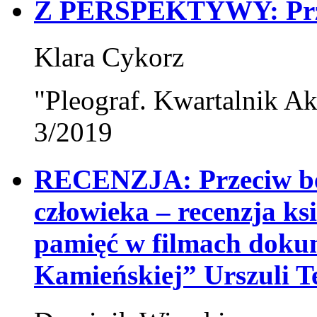
Z PERSPEKTYWY: Przy
Klara Cykorz
"Pleograf. Kwartalnik Ak
3/2019
RECENZJA: Przeciw bez
człowieka – recenzja ks
pamięć w filmach doku
Kamieńskiej” Urszuli T