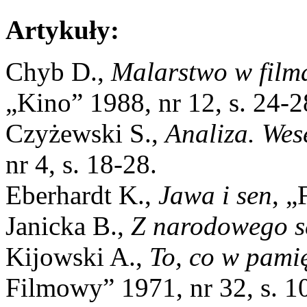
Artykuły:
Chyb D.,
Malarstwo w film
„Kino” 1988, nr 12, s. 24-2
Czyżewski S.,
Analiza. Wes
nr 4, s. 18-28.
Eberhardt K.,
Jawa i sen
, „
Janicka B.,
Z narodowego s
Kijowski A.,
To, co w pamię
Filmowy” 1971, nr 32, s. 1