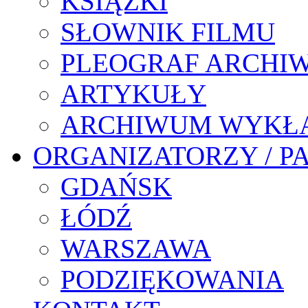
KSIĄŻKI
SŁOWNIK FILMU
PLEOGRAF ARCHI
ARTYKUŁY
ARCHIWUM WYKŁ
ORGANIZATORZY / P
GDAŃSK
ŁÓDŹ
WARSZAWA
PODZIĘKOWANIA