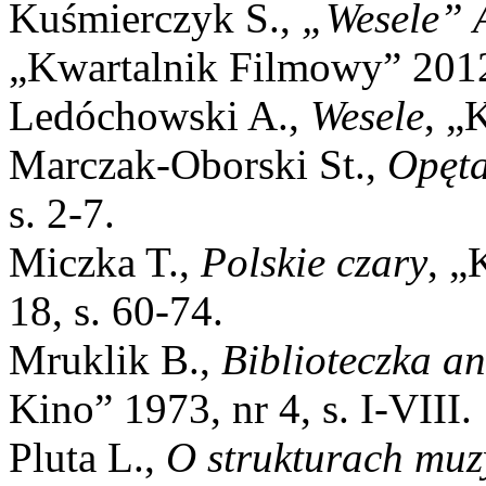
Kuśmierczyk S.,
„Wesele” 
„Kwartalnik Filmowy” 2012,
Ledóchowski A.,
Wesele
, „
Marczak-Oborski St.,
Opęta
s. 2-7.
Miczka T.,
Polskie czary
, „
18, s. 60-74.
Mruklik B.,
Biblioteczka a
Kino” 1973, nr 4, s. I-VIII.
Pluta L.,
O strukturach mu