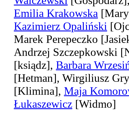
Walczewski
[Gospodarz]
Emilia Krakowska
[Mary
Kazimierz Opaliński
[Ojc
Marek Perepeczko
[Jasie
Andrzej Szczepkowski
[
[ksiądz]
,
Barbara Wrzesi
[Hetman]
, Wirgiliusz Gr
[Klimina]
,
Maja Komoro
Łukaszewicz
[Widmo]