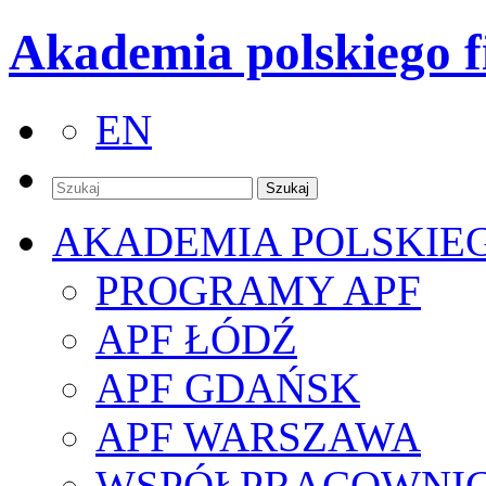
Akademia polskiego f
EN
AKADEMIA POLSKIE
PROGRAMY APF
APF ŁÓDŹ
APF GDAŃSK
APF WARSZAWA
WSPÓŁPRACOWNI