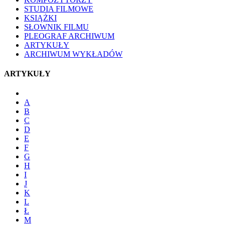
STUDIA FILMOWE
KSIĄŻKI
SŁOWNIK FILMU
PLEOGRAF ARCHIWUM
ARTYKUŁY
ARCHIWUM WYKŁADÓW
ARTYKUŁY
A
B
C
D
E
F
G
H
I
J
K
L
Ł
M