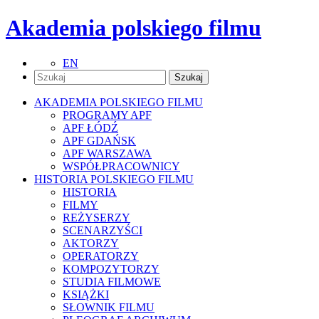
Akademia polskiego filmu
EN
AKADEMIA POLSKIEGO FILMU
PROGRAMY APF
APF ŁÓDŹ
APF GDAŃSK
APF WARSZAWA
WSPÓŁPRACOWNICY
HISTORIA POLSKIEGO FILMU
HISTORIA
FILMY
REŻYSERZY
SCENARZYŚCI
AKTORZY
OPERATORZY
KOMPOZYTORZY
STUDIA FILMOWE
KSIĄŻKI
SŁOWNIK FILMU