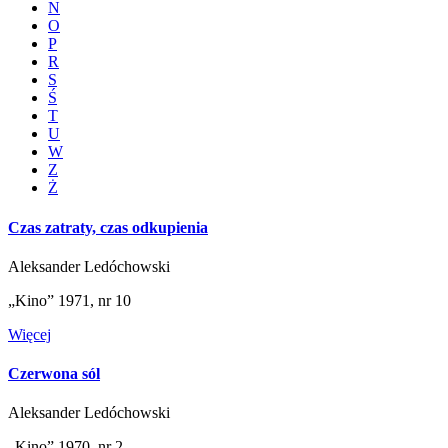
N
O
P
R
S
Ś
T
U
W
Z
Ż
Czas zatraty, czas odkupienia
Aleksander Ledóchowski
„Kino” 1971, nr 10
Więcej
Czerwona sól
Aleksander Ledóchowski
„Kino” 1970, nr 2