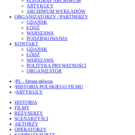
PLEOGRAF ARCHIWUM
ARTYKUŁY
ARCHIWUM WYKŁADÓW
ORGANIZATORZY / PARTNERZY
GDAŃSK
ŁÓDŹ
WARSZAWA
PODZIĘKOWANIA
KONTAKT
GDAŃSK
ŁÓDŹ
WARSZAWA
POLITYKA PRYWATNOŚCI
ORGANIZATOR
/
PL - Strona główna
/
HISTORIA POLSKIEGO FILMU
/
ARTYKUŁY
HISTORIA
FILMY
REŻYSERZY
SCENARZYŚCI
AKTORZY
OPERATORZY
KOMPOZYTORZY