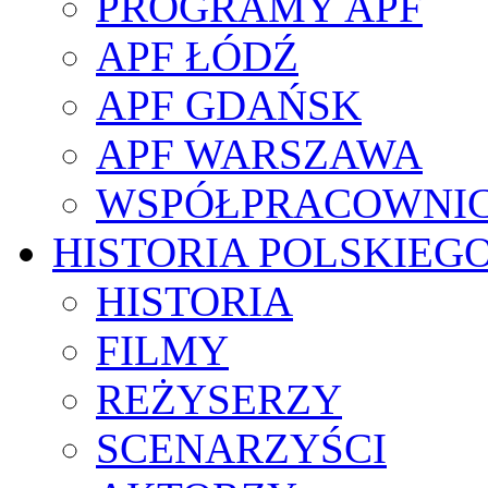
PROGRAMY APF
APF ŁÓDŹ
APF GDAŃSK
APF WARSZAWA
WSPÓŁPRACOWNI
HISTORIA POLSKIEG
HISTORIA
FILMY
REŻYSERZY
SCENARZYŚCI