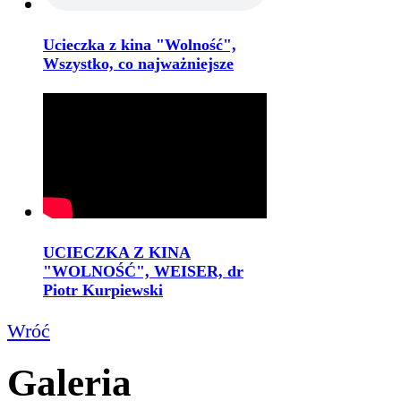
Ucieczka z kina "Wolność",
Wszystko, co najważniejsze
UCIECZKA Z KINA
"WOLNOŚĆ", WEISER, dr
Piotr Kurpiewski
Wróć
Galeria