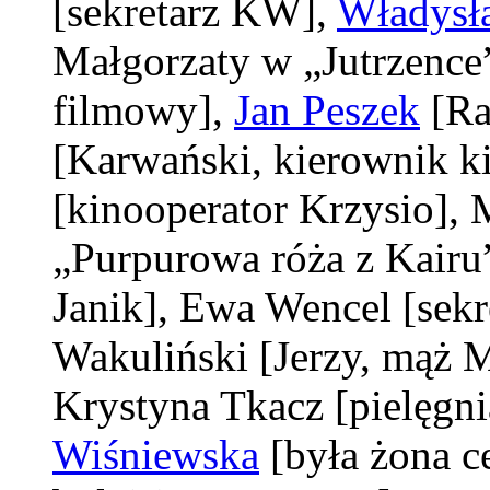
[sekretarz KW]
,
Władysł
Małgorzaty w „Jutrzence
filmowy]
,
Jan Peszek
[Ra
[Karwański, kierownik k
[kinooperator Krzysio]
, 
„Purpurowa róża z Kairu
Janik]
, Ewa Wencel
[sekr
Wakuliński
[Jerzy, mąż 
Krystyna Tkacz
[pielęgn
Wiśniewska
[była żona c