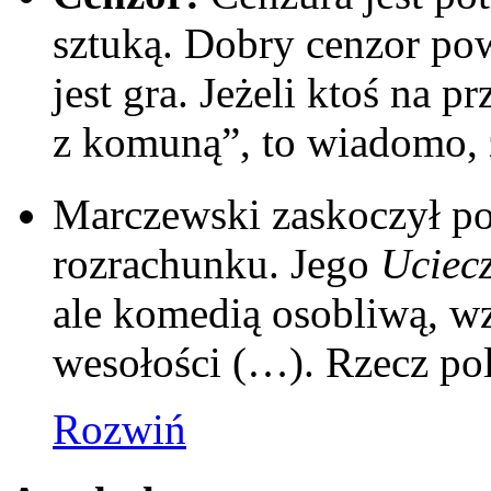
sztuką. Dobry cenzor pow
jest gra. Jeżeli ktoś na p
z komuną”, to wiadomo, że
Marczewski zaskoczył po
rozrachunku. Jego
Uciecz
ale komedią osobliwą, w
wesołości (…). Rzecz pol
Rozwiń