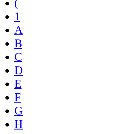
(
1
A
B
C
D
E
F
G
H