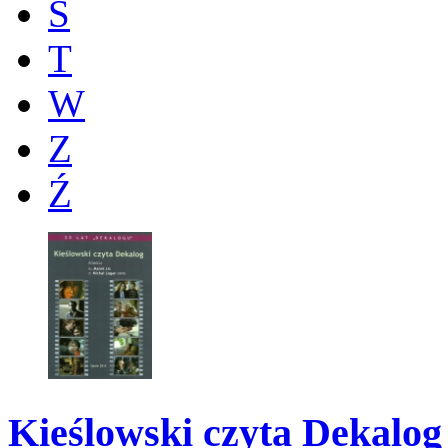
Ś
T
W
Z
Ź
Kieślowski czyta Dekalog