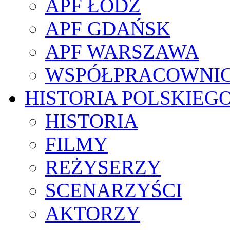
APF ŁÓDŹ
APF GDAŃSK
APF WARSZAWA
WSPÓŁPRACOWNI
HISTORIA POLSKIEG
HISTORIA
FILMY
REŻYSERZY
SCENARZYŚCI
AKTORZY