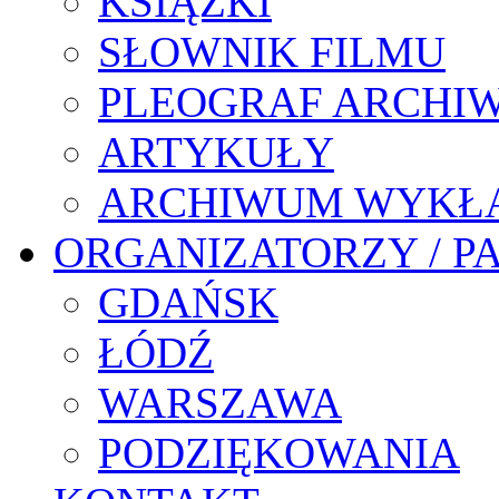
KSIĄŻKI
SŁOWNIK FILMU
PLEOGRAF ARCHI
ARTYKUŁY
ARCHIWUM WYKŁ
ORGANIZATORZY / P
GDAŃSK
ŁÓDŹ
WARSZAWA
PODZIĘKOWANIA