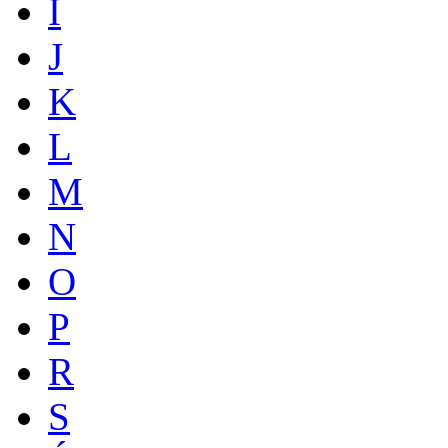
I
J
K
L
M
N
O
P
R
S