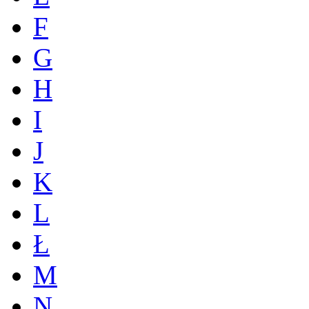
F
G
H
I
J
K
L
Ł
M
N