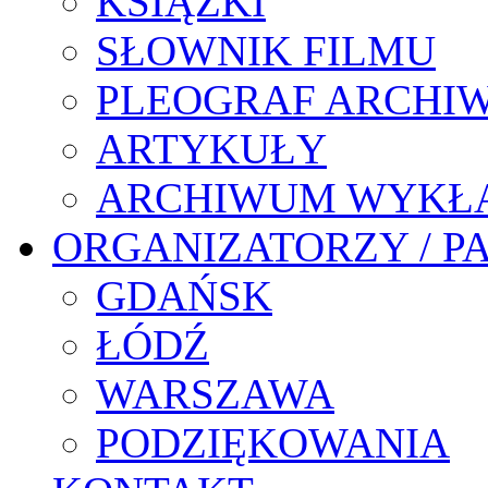
KSIĄŻKI
SŁOWNIK FILMU
PLEOGRAF ARCHI
ARTYKUŁY
ARCHIWUM WYKŁ
ORGANIZATORZY / P
GDAŃSK
ŁÓDŹ
WARSZAWA
PODZIĘKOWANIA