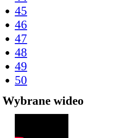
45
46
47
48
49
50
Wybrane wideo