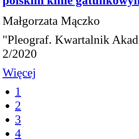
polskim kinie gatunkowy
Małgorzata Mączko
"Pleograf. Kwartalnik Akad
2/2020
Więcej
1
2
3
4