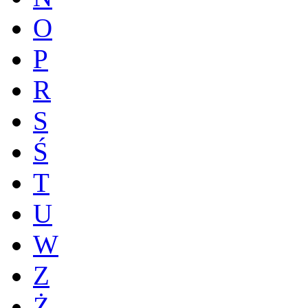
O
P
R
S
Ś
T
U
W
Z
Ż