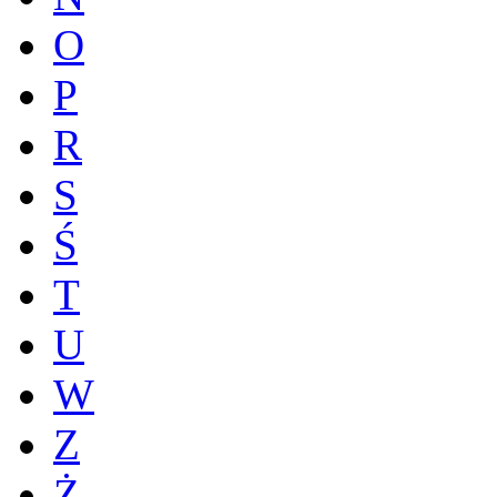
O
P
R
S
Ś
T
U
W
Z
Ż