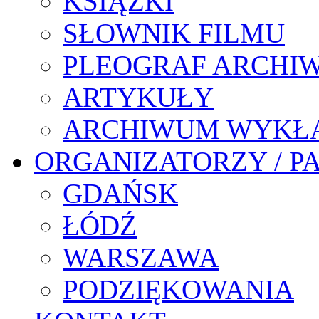
KSIĄŻKI
SŁOWNIK FILMU
PLEOGRAF ARCHI
ARTYKUŁY
ARCHIWUM WYKŁ
ORGANIZATORZY / P
GDAŃSK
ŁÓDŹ
WARSZAWA
PODZIĘKOWANIA