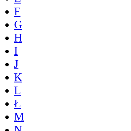
F
G
H
I
J
K
L
Ł
M
N