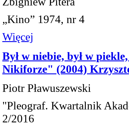
Zbigniew Pitera
„Kino” 1974, nr 4
Więcej
Był w niebie, był w piek
Nikiforze" (2004) Krzysz
Piotr Pławuszewski
"Pleograf. Kwartalnik Akad
2/2016