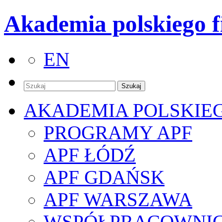
Akademia polskiego f
EN
AKADEMIA POLSKIE
PROGRAMY APF
APF ŁÓDŹ
APF GDAŃSK
APF WARSZAWA
WSPÓŁPRACOWNI