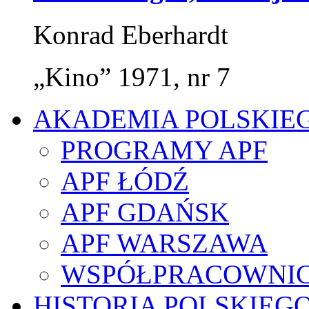
Konrad Eberhardt
„Kino” 1971, nr 7
AKADEMIA POLSKIE
PROGRAMY APF
APF ŁÓDŹ
APF GDAŃSK
APF WARSZAWA
WSPÓŁPRACOWNI
HISTORIA POLSKIEG