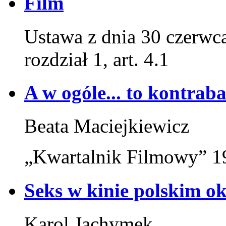
Film
Ustawa z dnia 30 czerwca
rozdział 1, art. 4.1
A w ogóle... to kontraba
Beata Maciejkiewicz
„Kwartalnik Filmowy” 19
Seks w kinie polskim 
Karol Jachymek