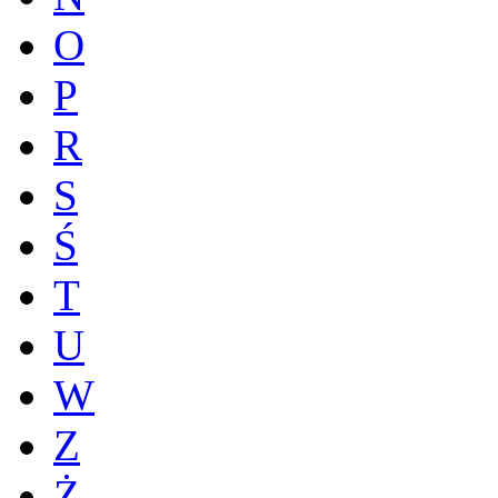
O
P
R
S
Ś
T
U
W
Z
Ż