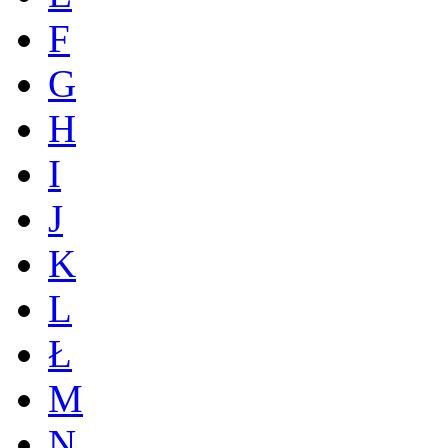
F
G
H
I
J
K
L
Ł
M
N