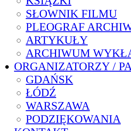
KSIĄŻKI
SŁOWNIK FILMU
PLEOGRAF ARCHI
ARTYKUŁY
ARCHIWUM WYKŁ
ORGANIZATORZY / P
GDAŃSK
ŁÓDŹ
WARSZAWA
PODZIĘKOWANIA