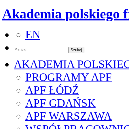
Akademia polskiego f
EN
AKADEMIA POLSKIE
PROGRAMY APF
APF ŁÓDŹ
APF GDAŃSK
APF WARSZAWA
WSPÓŁPRACOWNI