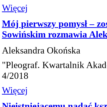
Więcej
Mój pierwszy pomysł – zo
Sowińskim rozmawia Ale
Aleksandra Okońska
"Pleograf. Kwartalnik Akad
4/2018
Więcej
Nieistniejącemu nadać ksz