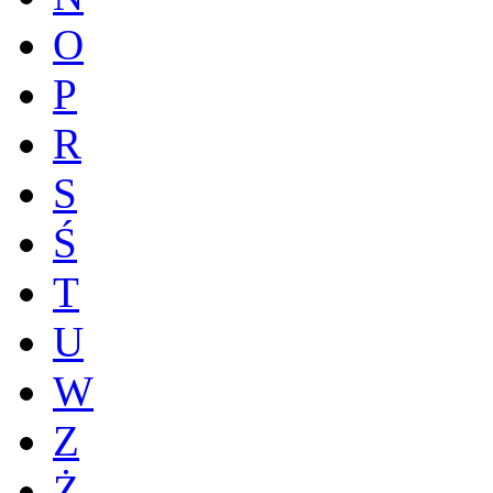
O
P
R
S
Ś
T
U
W
Z
Ż