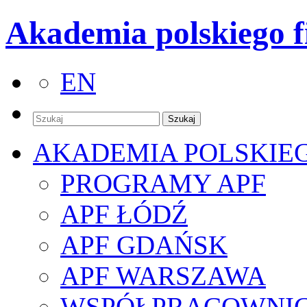
Akademia polskiego f
EN
AKADEMIA POLSKIE
PROGRAMY APF
APF ŁÓDŹ
APF GDAŃSK
APF WARSZAWA
WSPÓŁPRACOWNI