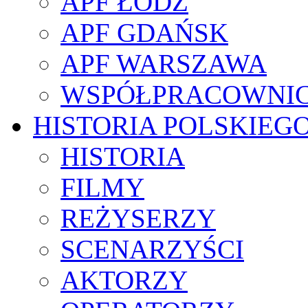
APF ŁÓDŹ
APF GDAŃSK
APF WARSZAWA
WSPÓŁPRACOWNI
HISTORIA POLSKIEG
HISTORIA
FILMY
REŻYSERZY
SCENARZYŚCI
AKTORZY