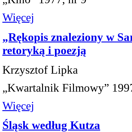
Więcej
„Rękopis znaleziony w Sar
retoryką i poezją
Krzysztof Lipka
„Kwartalnik Filmowy” 1997
Więcej
Śląsk według Kutza