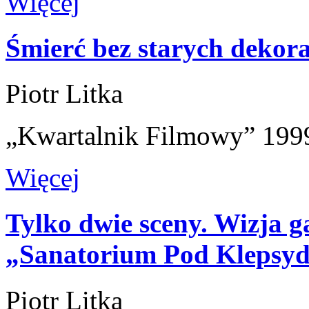
Więcej
Śmierć bez starych dekora
Piotr Litka
„Kwartalnik Filmowy” 1999
Więcej
Tylko dwie sceny. Wizja g
„Sanatorium Pod Klepsyd
Piotr Litka