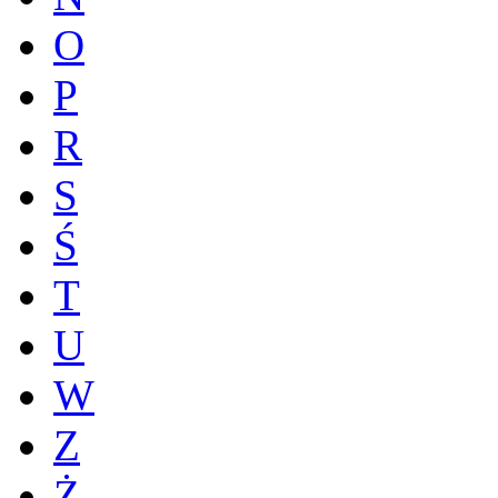
O
P
R
S
Ś
T
U
W
Z
Ż