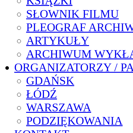
KSIĄŻKI
SŁOWNIK FILMU
PLEOGRAF ARCHI
ARTYKUŁY
ARCHIWUM WYKŁ
ORGANIZATORZY / P
GDAŃSK
ŁÓDŹ
WARSZAWA
PODZIĘKOWANIA