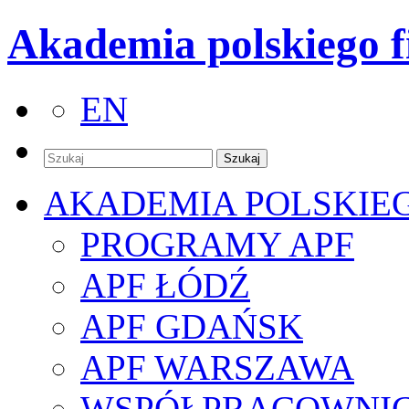
Akademia polskiego f
EN
AKADEMIA POLSKIE
PROGRAMY APF
APF ŁÓDŹ
APF GDAŃSK
APF WARSZAWA
WSPÓŁPRACOWNI