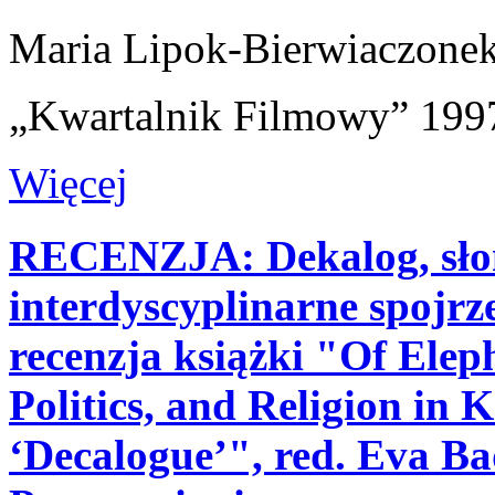
Maria Lipok-Bierwiaczone
„Kwartalnik Filmowy” 1997
Więcej
RECENZJA: Dekalog, słoń
interdyscyplinarne spojrz
recenzja książki "Of Elep
Politics, and Religion in 
‘Decalogue’", red. Eva B