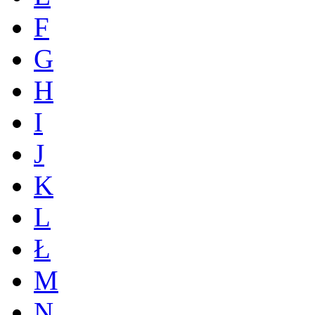
F
G
H
I
J
K
L
Ł
M
N